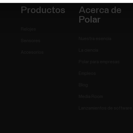
Productos
Acerca de
Polar
Relojes
Nuestra esencia
Sensores
La ciencia
Accesorios
Polar para empresas
Empleos
Blog
Media Room
Lanzamientos de software