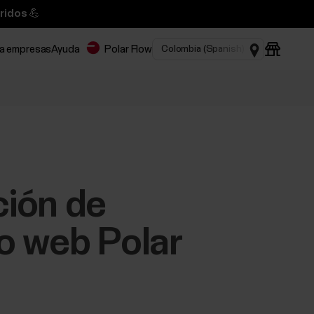
ridos 💪
ra empresas
Ayuda
Polar Flow
ción de
io web Polar