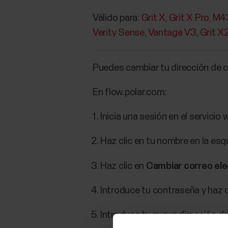
Válido para:
Grit X
Grit X Pro
M4
Verity Sense
Vantage V3
Grit X
Puedes cambiar tu dirección de c
En flow.polar.com:
Inicia una sesión en el servicio 
Haz clic en tu nombre en la esq
Haz clic en
Cambiar correo ele
Introduce tu contraseña y haz c
Introduce tu nueva dirección d