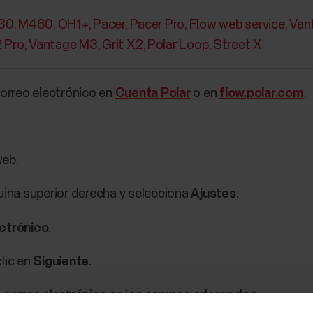
30
M460
OH1+
Pacer
Pacer Pro
Flow web service
Van
2 Pro
Vantage M3
Grit X2
Polar Loop
Street X
orreo electrónico en
Cuenta Polar
o en
flow.polar.com
.
web.
uina superior derecha y selecciona
Ajustes
.
ctrónico
.
lic en
Siguiente
.
e correo electrónico en los campos adecuados.