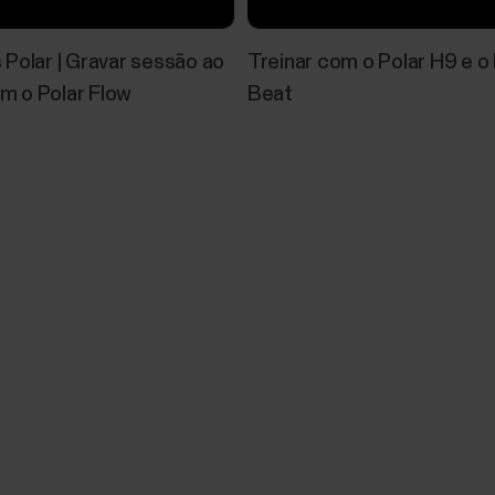
Polar | Gravar sessão ao
Treinar com o Polar H9 e o 
om o Polar Flow
Beat
Descrição e instruções de uso do te
Polar
O que é o teste de condicionamento físico? O Tes
frequência cardíaca baseada no pulso é uma maneira
condicionamento aeróbico (cardiovascular) em repo
condicionamento físico com duração...
Testes da Polar – Qual é o ideal para