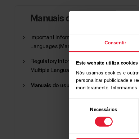
Manuais do usuário
Important Information in Multiple
Consentir
Languages (Manual em PDF)
Regulatory Information for Polar H9 in
Este website utiliza cookies
Multiple Languages (Manual em PDF)
Nós usamos cookies e outras
personalizar publicidade e r
Manuais do usuário em outros idiomas
monitoramento. Informamos 
Seleção
Necessários
de
consentimento