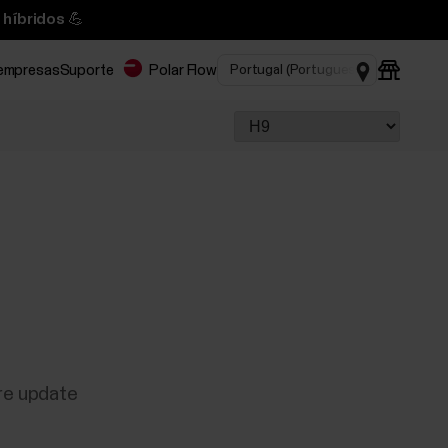
 híbridos 💪
 empresas
Suporte
Polar Flow
are update