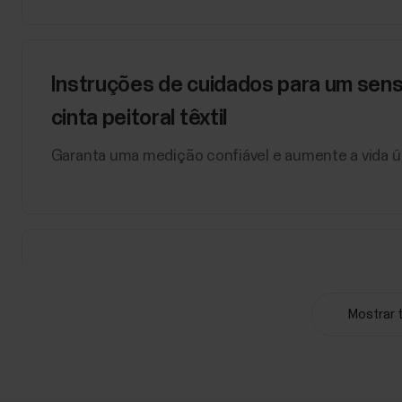
Instruções de cuidados para um sens
cinta peitoral têxtil
Garanta uma medição confiável e aumente a vida út
Teste de Condicionamento Físico da P
O Teste de Condicionamento Físico da Polar pode 
Mostrar 
cardíaca Polar compatível e com o aplicativo Pola
cardíaca da Polar são compatíveis: H9, H10 e Verit
Polar Flow, você...