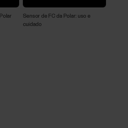
Polar
Sensor de FC da Polar: uso e
cuidado
ste de condicionamento físico da
te de Condicionamento Físico Polar com
 fácil, segura e rápida de estimar seu
uso. É uma avaliação simples do nível de
 mim?