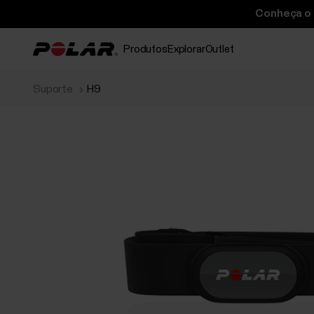
Conheça o P
Produtos
Explorar
Outlet
Suporte
H9