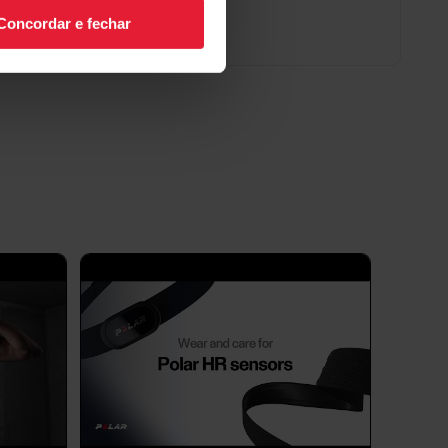
Concordar e fechar
díaca com o sensor de frequência
ras incomuns da frequência cardíaca durante o
requência cardíaca Polar H9/H10
 H10 não estiver funcionando como deveria,
guir.