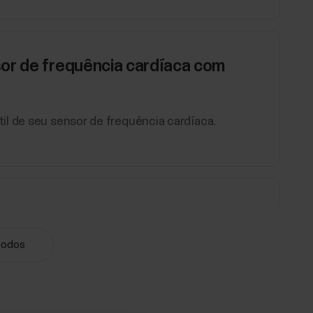
or de frequência cardíaca com
il de seu sensor de frequência cardíaca.
olar no aplicativo Polar Flow
ser realizado com um sensor de frequência
todos
r Flow.Os seguintes sensores de frequência
y Sense.Para usar seu sensor com o aplicativo