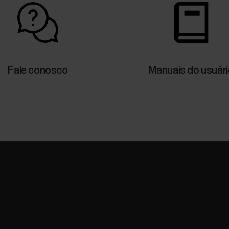
Se você é um atleta profissional, saber o seu VO2m
Se você gosta de passeios de bicicleta nas manhã
academia ocasionalmente, provavelmente não há mo
teste de campo...
Fale conosco
Manuais do usuár