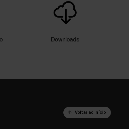
ax da forma mais precisa possível é importante.
s de domingo de vez em quando e vai à
tivo para fazer um teste de laboratório ou um
io
Downloads
Voltar ao início