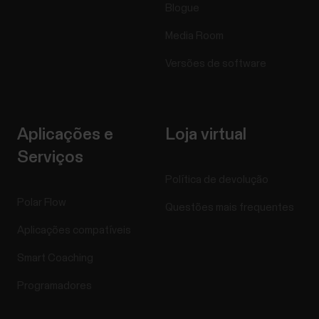
Blogue
Media Room
Versões de software
Aplicações e
Loja virtual
Serviços
Política de devolução
Polar Flow
Questões mais frequentes
Aplicações compatíveis
Smart Coaching
Programadores