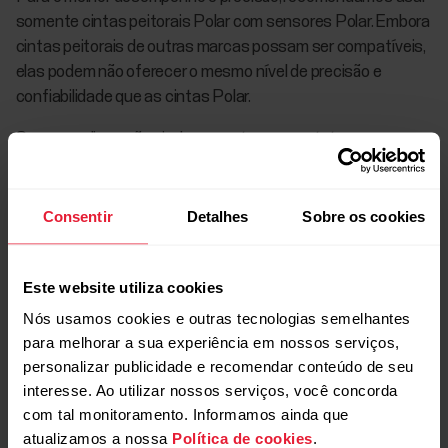
somente cintas peitorais Polar com sensores Polar. Embora
cintas peitorais de outras marcas possam ser compatíveis,
elas podem não oferecer o mesmo nível de precisão e
confiabilidade que as cintas Polar.
Se essas dicas não ajudarem, entre em contato com o
Atendimento ao Cliente da Polar
para obter mais
assistência.
Consentir
Detalhes
Sobre os cookies
Este website utiliza cookies
Leitura complementar
Nós usamos cookies e outras tecnologias semelhantes
para melhorar a sua experiência em nossos serviços,
personalizar publicidade e recomendar conteúdo de seu
Instruções de cuidados para um sensor de
interesse. Ao utilizar nossos serviços, você concorda
frequência cardíaca com cinta peitoral têxtil
com tal monitoramento. Informamos ainda que
Como faço para trocar a bateria do meu sensor de
atualizamos a nossa
Política de cookies
.