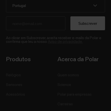
Ao clicar em Subscrever, aceita receber e-mails da Polar e
confirma que leu a nosso
Aviso de privacidade.
Produtos
Acerca da Polar
Relógios
Quem somos
Sensores
Science
Acessórios
Polar para empresas
Carreiras