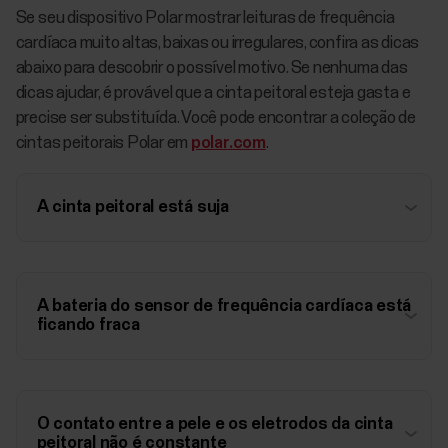
Se seu dispositivo Polar mostrar leituras de frequência
cardíaca muito altas, baixas ou irregulares, confira as dicas
abaixo para descobrir o possível motivo. Se nenhuma das
dicas ajudar, é provável que a cinta peitoral esteja gasta e
precise ser substituída. Você pode encontrar a coleção de
cintas peitorais Polar em
polar.com
.
A cinta peitoral está suja
A bateria do sensor de frequência cardíaca está
ficando fraca
O contato entre a pele e os eletrodos da cinta
peitoral não é constante