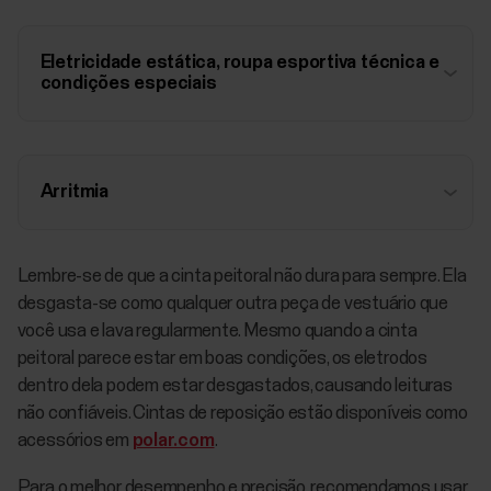
Eletricidade estática, roupa esportiva técnica e
condições especiais
Arritmia
Lembre-se de que a cinta peitoral não dura para sempre. Ela
desgasta-se como qualquer outra peça de vestuário que
você usa e lava regularmente. Mesmo quando a cinta
peitoral parece estar em boas condições, os eletrodos
dentro dela podem estar desgastados, causando leituras
não confiáveis. Cintas de reposição estão disponíveis como
acessórios em
polar.com
.
Para o melhor desempenho e precisão, recomendamos usar