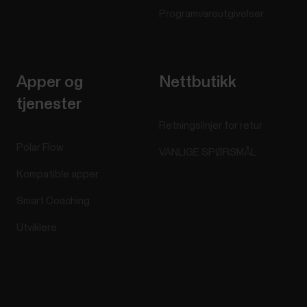
Programvareutgivelser
Apper og
Nettbutikk
tjenester
Retningslinjer for retur
Polar Flow
VANLIGE SPØRSMÅL
Kompatible apper
Smart Coaching
Utviklere