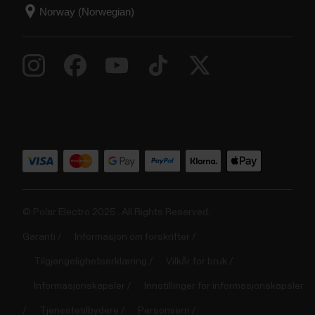
© Polar Electro 2025 . All Rights Reserved.
Garanti
Informasjon om forskrifter
Tilgjengelighetserklæring
Vilkår for bruk
Informasjonskapsler
Innstillinger for informasjonskapsler
Tjenestetilbydere
Personvern