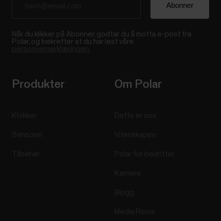
Når du klikker på Abonner, godtar du å motta e-post fra
Polar, og bekrefter at du har lest våre
personvernerklæringen.
Produkter
Om Polar
Klokker
Dette er oss
Sensorer
Vitenskapen
Tilbehør
Polar for bedrifter
Karriere
Blogg
Media Room