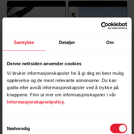
Samtykke
Detaljer
Om
Polar HR sensors | How to
Polar Sensors | Recording
change battery
an outdoor session with
Denne nettsiden anvender cookies
Polar Flow app
Vi bruker informasjonskapsler for å gi deg en best mulig
opplevelse og de mest relevante annonsene. Du kan
godta eller avslå informasjonskapsler ved å trykke på
knappene. Finn ut mer om informasjonskapsler i vår
Informasjonskapselpolicy
.
Samtykkevalg
Nødvendig