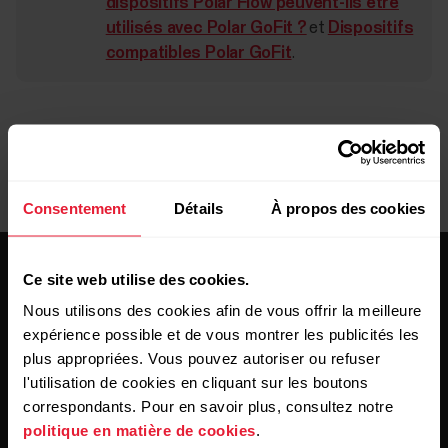
dispositifs Polar Flow peuvent-ils être
utilisés avec Polar GoFit ?
et
Dispositifs
compatibles Polar GoFit
.
Consentement
Détails
À propos des cookies
Ce site web utilise des cookies.
Nous utilisons des cookies afin de vous offrir la meilleure
expérience possible et de vous montrer les publicités les
plus appropriées. Vous pouvez autoriser ou refuser
Restez au courant !
l'utilisation de cookies en cliquant sur les boutons
correspondants. Pour en savoir plus, consultez notre
politique en matière de cookies
.
Inscrivez-vous à notre newsletter bimensuelle pour