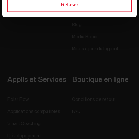
Accessoires
Polar for Business
Refuser
Recrutement
Blog
Media Room
Mises à jour du logiciel
Applis et Services
Boutique en ligne
Polar Flow
Conditions de retour
Applications compatibles
FAQ
Smart Coaching
Développement