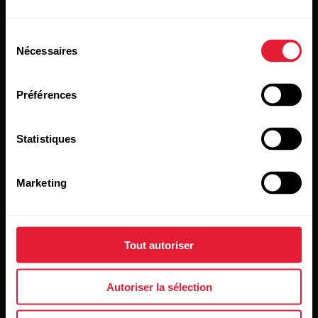
recevoir nos actualités directement dans votre boîte mail.
Sélection
Nécessaires
du
consentement
Préférences
Statistiques
En cliquant sur « Je m'abonne », vous acceptez de recevoir
des e-mails de Polar et confirmez avoir lu notre
Déclaration
de confidentialité.
Marketing
Produits
À propos de Polar
Tout autoriser
Montres
À propos de nous
Autoriser la sélection
Capteurs
Science