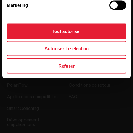
Recrutement
Marketing
Blog
Media Room
Tout autoriser
Mises à jour du logiciel
Autoriser la sélection
Applis et Services
Boutique en ligne
Refuser
Polar Flow
Conditions de retour
Applications compatibles
FAQ
Smart Coaching
Développement
d'applications