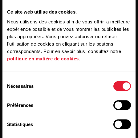
Ce site web utilise des cookies.
Nous utilisons des cookies afin de vous offrir la meilleure
expérience possible et de vous montrer les publicités les
plus appropriées. Vous pouvez autoriser ou refuser
l'utilisation de cookies en cliquant sur les boutons
correspondants. Pour en savoir plus, consultez notre
En cliquant sur « Je m'abonne », vous acceptez de recevoir
politique en matière de cookies
.
des e-mails de Polar et confirmez avoir lu notre
Déclaration
de confidentialité.
Sélection
Produits
À propos de Polar
Nécessaires
du
consentement
Montres
À propos de nous
Préférences
Capteurs
Science
Statistiques
Accessoires
Polar for Business