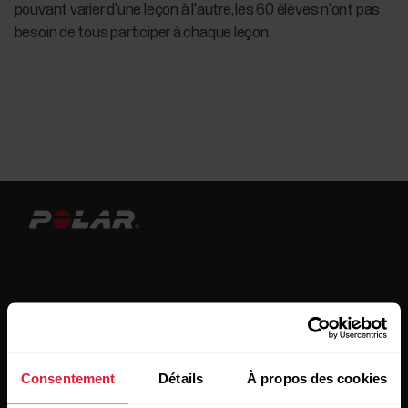
pouvant varier d'une leçon à l'autre, les 60 élèves n'ont pas
besoin de tous participer à chaque leçon.
Restez au courant !
Inscrivez-vous à notre newsletter bimensuelle pour
Consentement
Détails
À propos des cookies
recevoir nos actualités directement dans votre boîte mail.