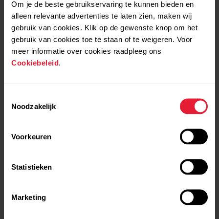
Om je de beste gebruikservaring te kunnen bieden en
alleen relevante advertenties te laten zien, maken wij
gebruik van cookies. Klik op de gewenste knop om het
gebruik van cookies toe te staan of te weigeren. Voor
meer informatie over cookies raadpleeg ons
Cookiebeleid
.
Polar OH1 | Getting
Polar OH1 | Pairing with a
Toestemmingsselectie
Noodzakelijk
started with mobile
Polar cycling device
Voorkeuren
Statistieken
Marketing