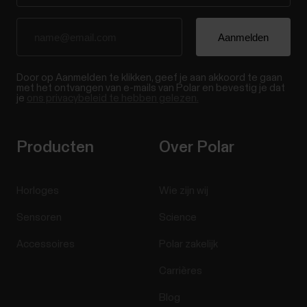
Door op Aanmelden te klikken, geef je aan akkoord te gaan
met het ontvangen van e-mails van Polar en bevestig je dat
je
ons privacybeleid te hebben gelezen.
Producten
Over Polar
Horloges
Wie zijn wij
Sensoren
Science
Accessoires
Polar zakelijk
Carrières
Blog