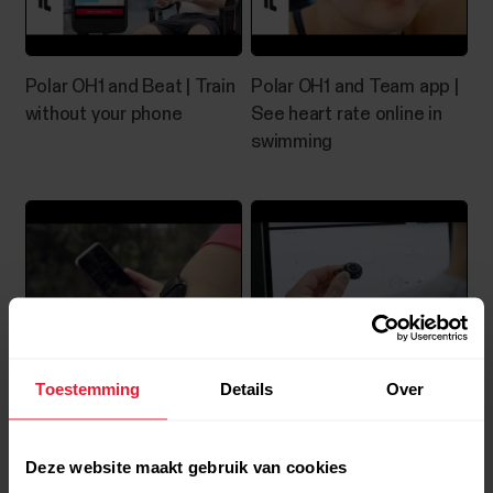
Polar OH1 and Beat | Train
Polar OH1 and Team app |
without your phone
See heart rate online in
swimming
Toestemming
Details
Over
Polar OH1 with Polar Beat |
Polar OH1 | Getting
Get started and how to
started with PC
train
Deze website maakt gebruik van cookies