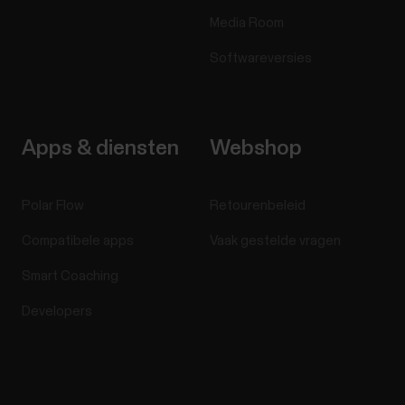
Media Room
Softwareversies
Apps & diensten
Webshop
Polar Flow
Retourenbeleid
Compatibele apps
Vaak gestelde vragen
Smart Coaching
Developers