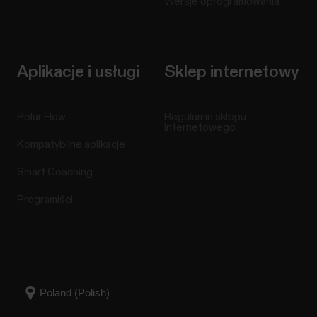
Wersje oprogramowania
Aplikacje i usługi
Sklep internetowy
Polar Flow
Regulamin sklepu
internetowego
Kompatybilne aplikacje
Smart Coaching
Programiści