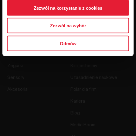
Zezwól na korzystanie z cookies
Klikając Subskrybuj wyrażasz zgodę na otrzymywanie
wiadomości e-mail od Polar i potwierdzasz przeczytanie
Oświadczenia o ochronie prywatności.
Zezwól na wybór
Odmów
Produkty
O Polar
Zegarki
Kim jesteśmy
Sensory
Uzasadnienie naukowe
Akcesoria
Polar dla firm
Kariera
Blog
Media Room