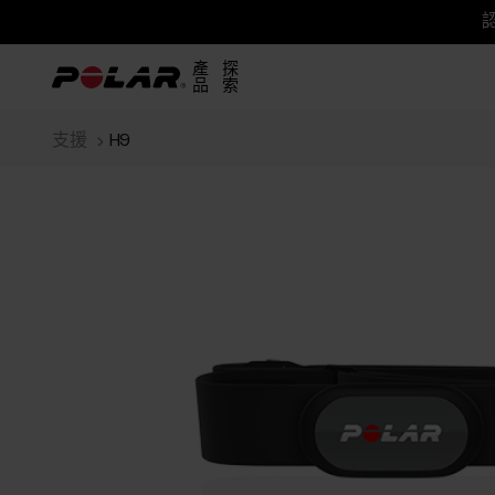
認
產
探
品
索
支援
H9