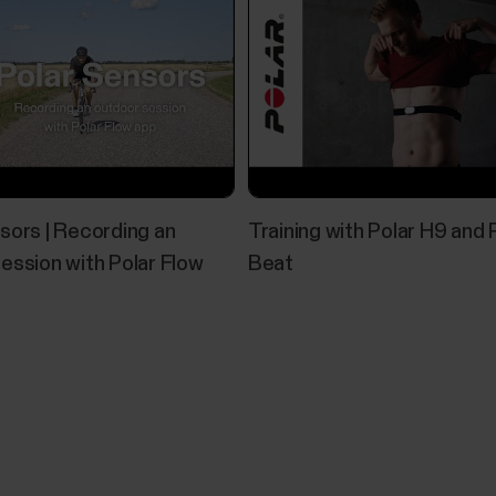
sors | Recording an
Training with Polar H9 and 
ession with Polar Flow
Beat