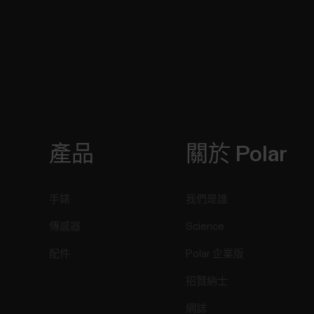
產品
關於 Polar
手錶
我們是誰
傳感器
Science
配件
Polar 企業版
招賢納士
網誌