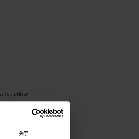
mware update
date 2.1.10
pdate 2.0.4
关于