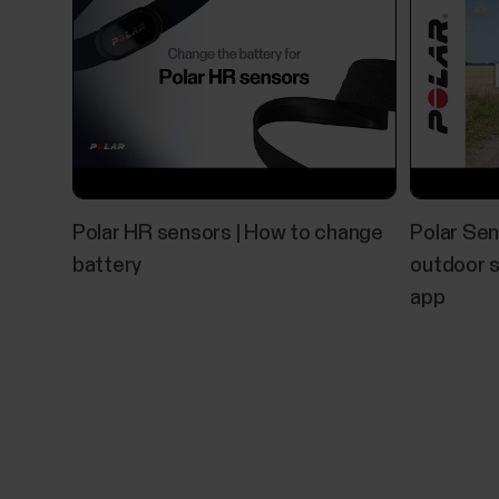
Polar HR sensors | How to change
Polar Sen
battery
outdoor s
app