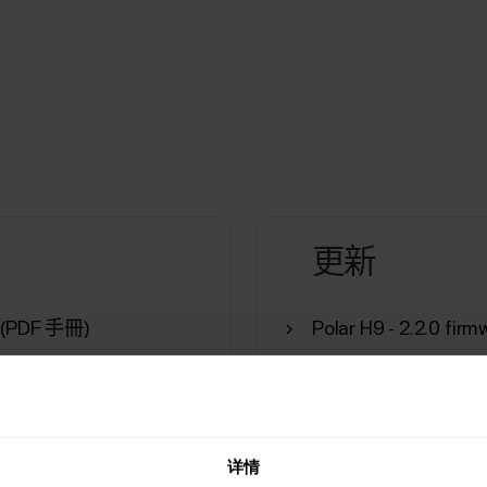
更新
s (PDF 手冊)
Polar H9 - 2.2.0 fir
iple Languages (PDF 手
Polar H9 firmware up
Polar H9 firmware u
详情