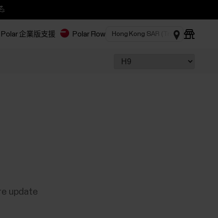
💪
Polar 企業版
支援
Polar Flow
are update