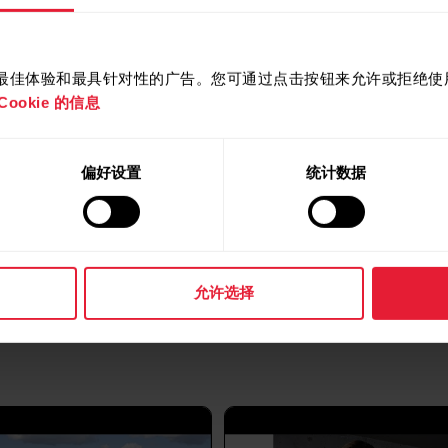
Polar Flow app versi
Polar Flow app versi
提供最佳体验和最具针对性的广告。您可通过点击按钮来允许或拒绝使用 
Polar Beat version 3
ookie 的信息
查看所有更新
偏好设置
统计数据
允许选择
影片教學