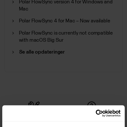
Polar FlowSync version 4 for Windows and
Mac
Polar FlowSync 4 for Mac – Now available
Polar FlowSync is currently not compatible
with macOS Big Sur
Se alle opdateringer
Anmod om reparation
Kontakt os