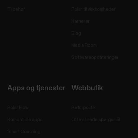
Tilbehør
Polar til virksomheder
Karrierer
Blog
Media Room
Softwareopdateringer
Apps og tjenester
Webbutik
Polar Flow
Returpolitik
Kompatible apps
Ofte stillede spørgsmål
Smart Coaching