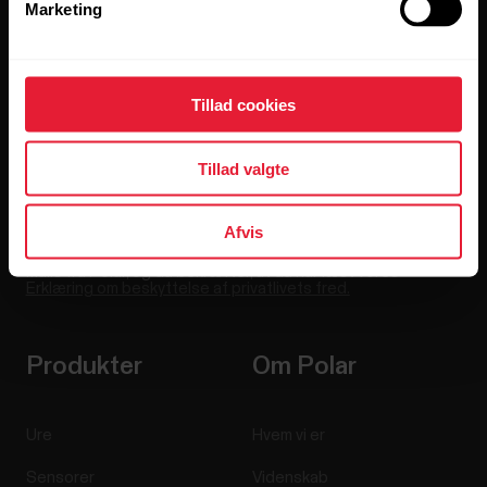
Marketing
Tilmeld dig vores nyhedsbrev for at få
opdateringer direkte til din indbakke hver anden uge.
Tillad cookies
Tillad valgte
Afvis
Hvis du klikker på Abonner, accepterer du at modtage e-
mails fra Polar, og du bekræfter, at du har læst vores
Erklæring om beskyttelse af privatlivets fred.
Produkter
Om Polar
Ure
Hvem vi er
Sensorer
Videnskab