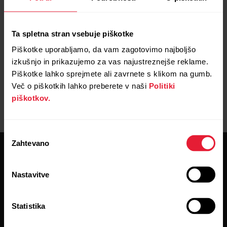
Ta spletna stran vsebuje piškotke
Piškotke uporabljamo, da vam zagotovimo najboljšo
izkušnjo in prikazujemo za vas najustreznejše reklame.
Piškotke lahko sprejmete ali zavrnete s klikom na gumb.
Navodila za uporabo
Prenosi
Več o piškotkih lahko preberete v naši
Politiki
piškotkov.
Izbira
Zahtevano
soglasja
Nastavitve
Statistika
Ostanite v stiku z novostmi.