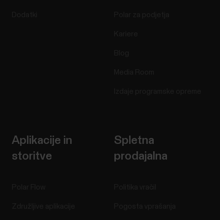
Dodatki
Polar za podjetja
Kariere
Blog
Media Room
Izdaje programske opreme
Aplikacije in
Spletna
storitve
prodajalna
Polar Flow
Politika vračil
Združljive aplikacije
Pogosta vprašanja