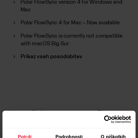
Polar FlowSync version 4 for Windows and
Mac
Polar FlowSync 4 for Mac – Now available
Polar FlowSync is currently not compatible
with macOS Big Sur
Prikaz vseh posodobitev
Potrdi
Podrobnosti
O piškotkih
Prošnja za popravilo
Stik z nami