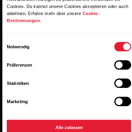
Cookies. Du kannst unsere Cookies akzeptieren oder auch
Abonniere unseren vierzehntägigen Newsletter, um
ablehnen. Erfahre mehr über unsere
Cookie-
alle Updates direkt in deinen Posteingang zu erhalten.
Bestimmungen
.
Einwilligungsauswahl
Notwendig
Präferenzen
Wenn du auf „Abonnieren“ klickst, erklärst du dich damit
einverstanden, E-Mails von Polar zu erhalten und bestätigst,
Statistiken
dass du unseren
Datenschutzhinweis gelesen hast.
Marketing
Produkte
Über Polar
Uhren
Wer wir sind
Alle zulassen