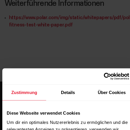
Weiterführende Informationen
https://www.polar.com/img/static/whitepapers/pdf/pol
fitness-test-white-paper.pdf
Zustimmung
Details
Über Cookies
Diese Webseite verwendet Cookies
Um dir ein optimales Nutzererlebnis zu ermöglichen und die
Bleibe auf dem Laufenden.
relevantesten Anzeigen zu präsentieren, verwenden wir