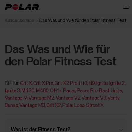
Kundenservice
Das Was und Wie für den Polar Fitness Test
Das Was und Wie für
den Polar Fitness Test
Gilt für:
Grit X
Grit X Pro
Grit X2 Pro
H10
H9
Ignite
Ignite 2
Ignite 3
M430
M460
OH1+
Pacer
Pacer Pro
Beat
Unite
Vantage M
Vantage M2
Vantage V2
Vantage V3
Verity
Sense
Vantage M3
Grit X2
Polar Loop
Street X
Was ist der Fitness Test?