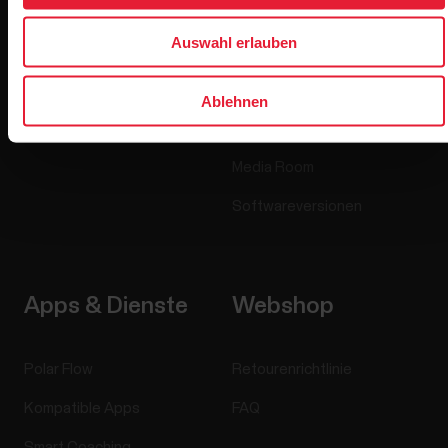
Sensoren
Science
Auswahl erlauben
Accessoires
Polar for Business
Jobs
Ablehnen
Blog
Media Room
Softwareversionen
Apps & Dienste
Webshop
Polar Flow
Retourenrichtlinie
Kompatible Apps
FAQ
Smart Coaching