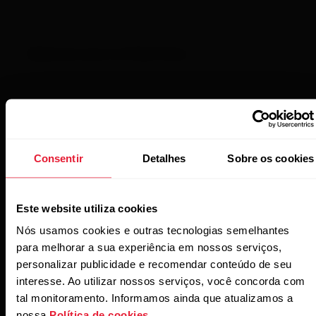
Dados do sono no Polar Pacer
Dados do sono no Polar Pacer Pro
Consentir
Detalhes
Sobre os cookies
Dados do sono no Polar Street X
Este website utiliza cookies
Nós usamos cookies e outras tecnologias semelhantes
para melhorar a sua experiência em nossos serviços,
personalizar publicidade e recomendar conteúdo de seu
Dados do sono no Polar Unite
interesse. Ao utilizar nossos serviços, você concorda com
tal monitoramento. Informamos ainda que atualizamos a
nossa
Política de cookies
.