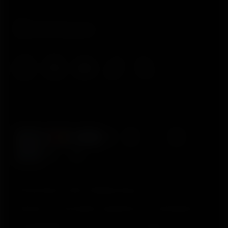
© Polar Electro 2025 . All Rights Reserved.
Garantia
Informações regulatórias
Declaração de
acessibilidade
Termos de Uso
Cookies