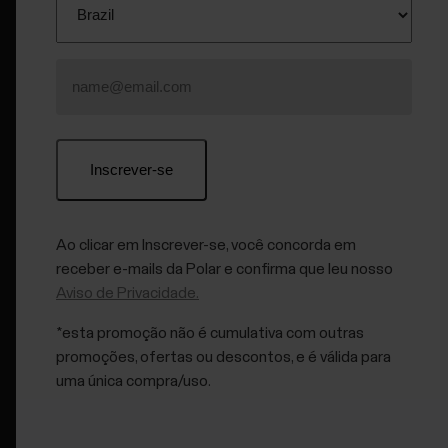
Quais são os componentes da pontuação do
sono?
Como a quantidade de sono e a solidez do sono
são medidas?
Ao clicar em Inscrever-se, você concorda em
receber e-mails da Polar e confirma que leu nosso
Aviso de Privacidade.
Como as fases do sono são medidas?
*esta promoção não é cumulativa com outras
promoções, ofertas ou descontos, e é válida para
uma única compra/uso.
Por que você deve monitorar seu sono?