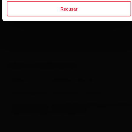
Recusar
Dados do sono no Polar Vantage V3
Leitura complementar
Edição do sono no aplicativo Polar Flow
https://www.polar.com/br/smart-coaching
https://www.polar.com/img/static/whitepapers/pdf/pol
sleep-plus-stages-white-paper.pdf