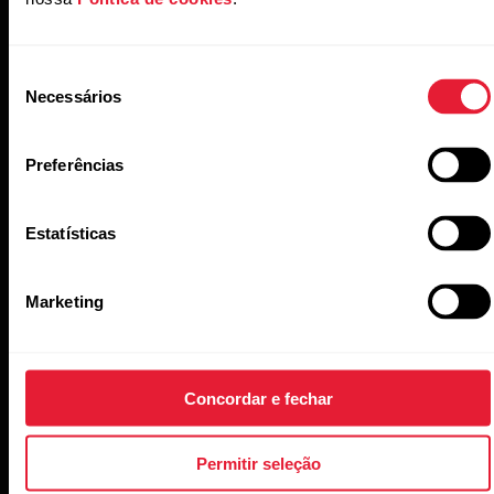
Dados do sono no Polar Vantage M
Seleção
Necessários
de
consentimento
Dados do sono no Polar Vantage M2
Preferências
Estatísticas
Dados do sono no Polar Vantage M3
Marketing
Dados do sono no Polar Vantage V
Concordar e fechar
Permitir seleção
Dados do sono no Polar Vantage V2