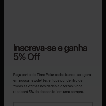
Polar H9 - 2.2.0 firmware update
Ver todas as atualizações
Manuais do usuário
Inscreva-se e ganha
5% Off
Como baixar todos os seus dados
Faça parte do Time Polar cadastrando-se agora
do ecossistema Polar
em nossa newsletter, e fique por dentro de
todas as ótimas novidades e ofertas! Você
Os usuários dos aplicativos Polar Flow e Polar Beat
receberá 5% de desconto* em uma compra.
podem baixar seus dados pessoais acumulados no
Polar Flow. Você pode gerenciar sua conta Polar em
account.polar.com.Para baixar seus dados online do