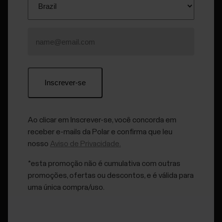
Polar Flow:Acesse https://account.polar.com e faça
login usando o endereço de e-mail e a senha da...
Como faço para trocar a bateria do
meu sensor de frequência cardíaca
H10/H9?
Ao clicar em Inscrever-se, você concorda em
receber e-mails da Polar e confirma que leu
Siga estas instruções se a bateria do seu sensor de
nosso
Aviso de Privacidade.
frequência cardíaca Polar estiver esgotada.
*esta promoção não é cumulativa com outras
promoções, ofertas ou descontos, e é válida para
uma única compra/uso.
Como gravar sessões de treino