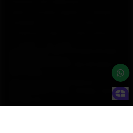
© Polar Electro 2025 . All Rights Reserved.
Garantia
Informações regulatórias
Declaração de
acessibilidade
Termos de Uso
Cookies
Preferências de cookies
Provedores de Serviço
Privacidade
Aviso de dados
Polar Electro Brasil Comercio, Distribuição, Importação e
Exportação Ltda.
CNPJ nº 24.479.880/0003-50
Rod. Anhanguera, Km 32,5, 800 – Bloco 300, Galpão 21 –
Cajamar (SP)
CEP: 07753-580
Selia Serviços de Gestão Empresarial Ltda.
CNPJ nº 17.388.003/0001-47
Rua Olimpíadas, 205 – 2º andar – Vila Olímpia – São Paulo
(SP)
CEP: 04551-000
Loja Virtual
lojavirtual@polar.com | Whataspp: +55 11 99933 6950