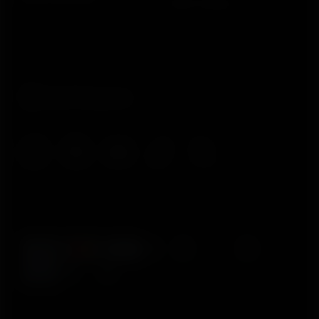
Onde Comprar
Testes da Polar – Qual é o ideal
para mim?
Se você é um atleta profissional, saber o seu
VO2max da forma mais precisa possível é
importante. Se você gosta de passeios de bicicleta
nas manhãs de domingo de vez em quando e vai à
academia ocasionalmente, provavelmente não há
motivo para fazer um teste de laboratório ou um
teste de campo...