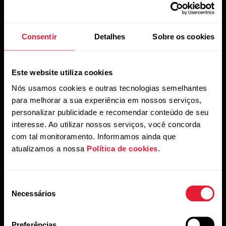
Consentir
Detalhes
Sobre os cookies
Posso trocar a bateria do meu
Uso e manutenção
dispositivo Polar?
Este website utiliza cookies
Veja a seguir o que você precisa fazer se for
necessário trocar a bateria do seu produto
Nós usamos cookies e outras tecnologias semelhantes
Polar.Dispositivos com bateria que pode ser trocada
Instruções de cuidados para um sensor de
para melhorar a sua experiência em nossos serviços,
pelo usuárioVocê pode trocar a bateria por conta
personalizar publicidade e recomendar conteúdo de seu
frequência cardíaca com cinta peitoral
própria nestes dispositivos:Sensor de frequência
interesse. Ao utilizar nossos serviços, você concorda
têxtil
cardíaca H10Sensor de frequência cardíaca
com tal monitoramento. Informamos ainda que
H9Consulte as...
Posso trocar a bateria do meu dispositivo
atualizamos a nossa
Política de cookies
.
Polar?
Seleção
Necessários
de
Como posso atualizar o Polar
consentimento
H10/H9?
Preferências