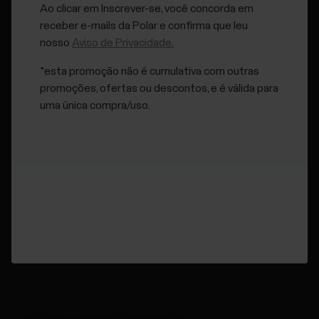
Ao clicar em Inscrever-se, você concorda em
de fábrica demora alguns instantes.
receber e-mails da Polar e confirma que leu
Desconecte o produto Polar.
nosso
Aviso de Privacidade.
Para começar a usar seu produto Polar, conecte-o
*esta promoção não é cumulativa com outras
novamente.
promoções, ofertas ou descontos, e é válida para
uma única compra/uso.
Quando a página de chegada do serviço web Flow for
aberta, escolha
Iniciar sessão
e use suas credenciais
existentes para fazer login ou crie uma conta da Polar
para começar a usar seu produto Polar. Veja mais
informações no manual do usuário de seu produto ou em
support.polar.com
.