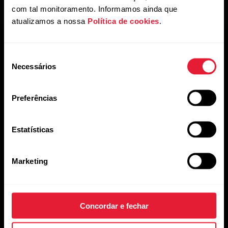
com tal monitoramento. Informamos ainda que
atualizamos a nossa
Política de cookies
.
Seleção
Necessários
de
consentimento
Preferências
Mantenha-se atualizado.
Inscreva-se em nossa newsletter quinzenal para receber
Estatísticas
atualizações e novidades da Polar.
Marketing
Concordar e fechar