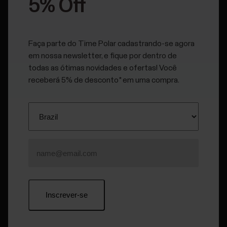
5% Off
Se você comprou um produto Polar usado, precisa
assegurar que ele não esteja mais vinculado à conta da
Polar do usuário antigo. Para fazer isso, execute uma
Faça parte do Time Polar cadastrando-se agora
reconfiguração de fábrica com o software FlowSync.
em nossa newsletter, e fique por dentro de
todas as ótimas novidades e ofertas! Você
Para obter instruções para redefinir o Polar
receberá 5% de desconto* em uma compra.
Loop/Polar OH1/Polar Verity Sense/Polar
H10/Polar H9 para as configurações de
fábrica, siga os links dos artigos
relacionados.
Instale o Polar FlowSync, se ainda não o tiver.
Conecte seu produto Polar à porta USB do computador e
abra o software FlowSync.
Clique no ícone de configurações e em
RECONFIGURAÇÃO DE FÁBRICA
. A reconfiguração