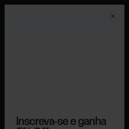
Suporte
Você adquiriu um produto Polar de segunda mão?
Você adquiriu um
produto Polar de
segunda mão?
Aplicável a:
Grit X
Grit X Pro
H10
H9
Ignite
Ignite 2
Ignite 3
M430
M460
OH1+
Pacer
Pacer Pro
Unite
Vantage M
Vantage M2
Vantage V2
Vantage V3
Verity Sense
Grit X2
Pro
Vantage M3
Grit X2
Polar Loop
Street X
Inscreva-se e ganha