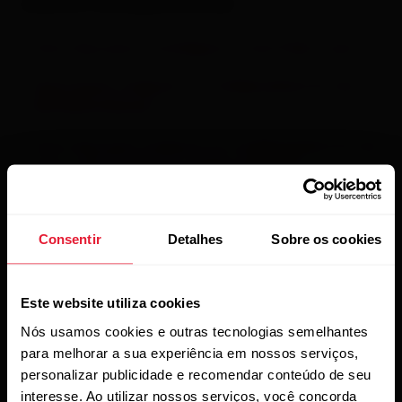
Leitura complementar
Como faço para reconfigurar o meu Polar Loop?
Como posso restaurar as configurações do meu
OH1/Verity Sense?
Como faço para restaurar as configurações do meu
sensor de frequência cardíaca H9/H10?
Como faço para instalar o Polar FlowSync no Mac?
Consentir
Detalhes
Sobre os cookies
Como faço para instalar o Polar FlowSync no
computador Windows?
Este website utiliza cookies
Nós usamos cookies e outras tecnologias semelhantes
para melhorar a sua experiência em nossos serviços,
personalizar publicidade e recomendar conteúdo de seu
interesse. Ao utilizar nossos serviços, você concorda