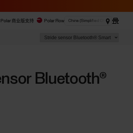
Polar 商业版
支持
Polar Flow
ensor Bluetooth®