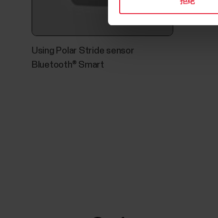
拒绝
Using Polar Stride sensor
Bluetooth® Smart