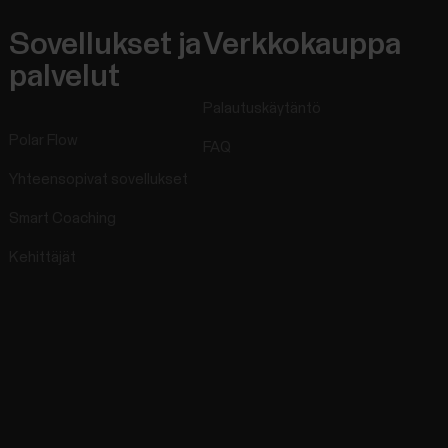
Sovellukset ja
Verkkokauppa
palvelut
Palautuskäytäntö
Polar Flow
FAQ
Yhteensopivat sovellukset
Smart Coaching
Kehittäjät