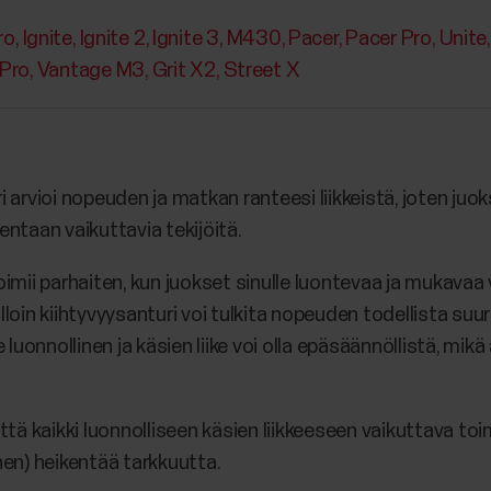
ro
Ignite
Ignite 2
Ignite 3
M430
Pacer
Pacer Pro
Unite
 Pro
Vantage M3
Grit X2
Street X
arvioi nopeuden ja matkan ranteesi liikkeistä, joten juoks
kentaan vaikuttavia tekijöitä.
imii parhaiten, kun juokset sinulle luontevaa ja mukavaa v
 jolloin kiihtyvyysanturi voi tulkita nopeuden todellista 
 luonnollinen ja käsien liike voi olla epäsäännöllistä, mik
ttä kaikki luonnolliseen käsien liikkeeseen vaikuttava to
en) heikentää tarkkuutta.