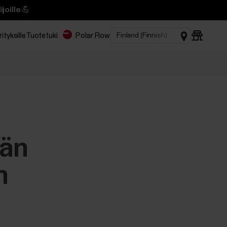
joille 💪
rityksille
Tuotetuki
Polar Flow
vän
n