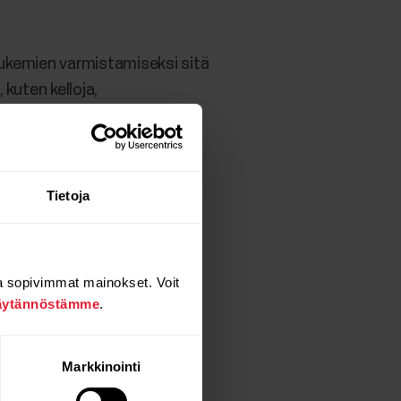
 lukemien varmistamiseksi sitä
kuten kelloja,
 esimerkiksi karttaa tai
Tietoja
 pituutesi oikein laitteen
a sopivimmat mainokset. Voit
äytännöstämme
.
vat arvoista, jotka mitataan
ella sen mukaan, millaisella
Markkinointi