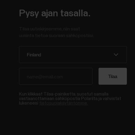
Pysy ajan tasalla.
Tilaa uutiskirjeemme, niin saat
uusinta tietoa suoraan sähköpostiisi.
Kun klikkaat Tilaa-painiketta, suostut samalla
vastaanottamaan sähköpostia Polarilta ja vahvistat
lukeneesi
tietosuojakäytäntömme.