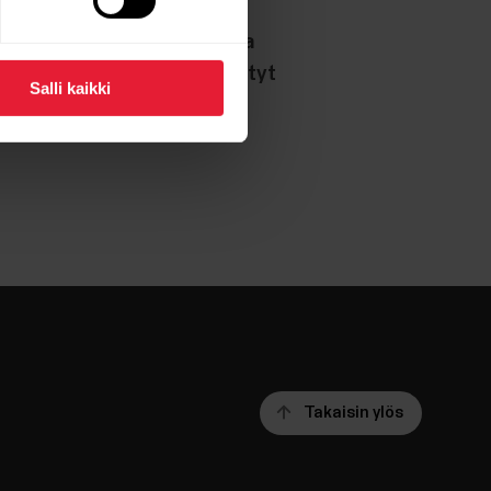
kemat eivät ole yhtä tarkkoja
sta, että laitteeseen määritetyt
Salli kaikki
taa lukemiin.
Takaisin ylös