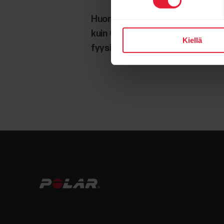
Huomaa, että yleensä ranteessa o
kuin GPS:llä mitatut. Jos epäilet
Kiellä
fyysiset asetuksesi ovat oikein, j