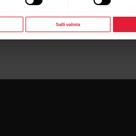
levalla kiihtyvyysanturilla mitatut nopeus- ja matkalu
, että nopeus- tai matkalukemasi ovat virheellisiä, tarki
Salli valinta
a pohdi, voisiko joku edellä mainituista tekijöistä vaikut