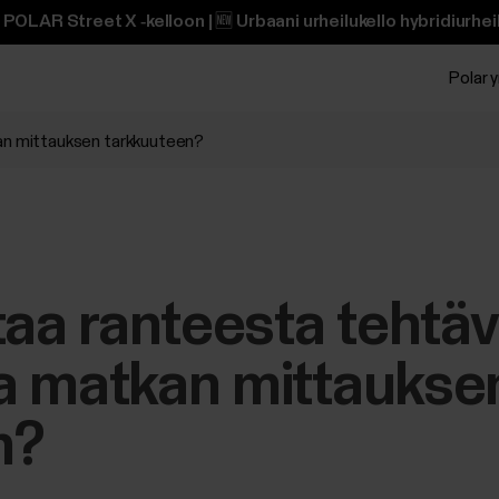
POLAR Street X ‑kelloon | 🆕 Urbaani urheilukello hybridiurheili
Polar y
an mittauksen tarkkuuteen?
taa ranteesta tehtä
a matkan mittaukse
n?