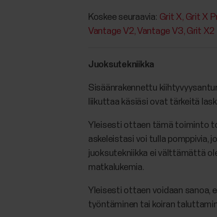
Koskee seuraavia:
Grit X
Grit X P
Vantage V2
Vantage V3
Grit X2
Juoksutekniikka
Sisäänrakennettu kiihtyvyysanturi 
liikuttaa käsiäsi ovat tärkeitä las
Yleisesti ottaen tämä toiminto to
askeleistasi voi tulla pomppivia,
juoksutekniikka ei välttämättä ole
matkalukemia.
Yleisesti ottaen voidaan sanoa, e
työntäminen tai koiran taluttamin