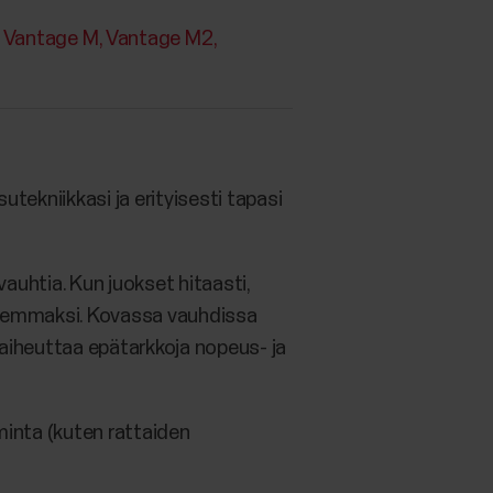
Vantage M
Vantage M2
utekniikkasi ja erityisesti tapasi
auhtia. Kun juokset hitaasti,
suuremmaksi. Kovassa vauhdissa
ä aiheuttaa epätarkkoja nopeus- ja
iminta (kuten rattaiden