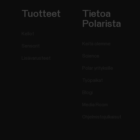
Tuotteet
Tietoa
Polarista
Kellot
Keitä olemme
Sensorit
Science
Lisävarusteet
Polar yrityksille
Työpaikat
Blogi
Media Room
Ohjelmistojulkaisut