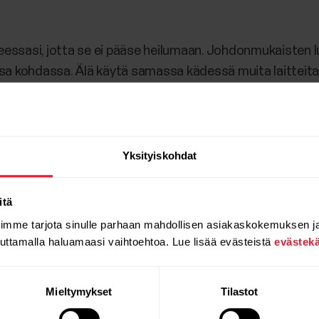
nteessasi, jotta se ei pääse heilumaan. Johdonmukaisten
sa kohdassa. Älä käytä samassa kädessä muita laitteita, 
men käsivarsinauhoja. Älä myöskään pidä samassa kädessä
Yksityiskohdat
kummassa kädessä pidät laitetta, ja että olet määrittänyt
itä
oimme tarjota sinulle parhaan mahdollisen asiakaskokemuksen j
auttamalla haluamaasi vaihtoehtoa. Lue lisää evästeistä
evästek
 alustalla, ranteestasi mitattavat kiihtyvyysarvot poikkea
la alustalla. Tästä johtuen mittauksen tarkkuus voi vaihd
Mieltymykset
Tilastot