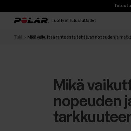
Tutustu 
Tuotteet
Tutustu
Outlet
Tuki
Mikä vaikuttaa ranteesta tehtävän nopeuden ja matk
Mikä vaikut
nopeuden j
tarkkuutee