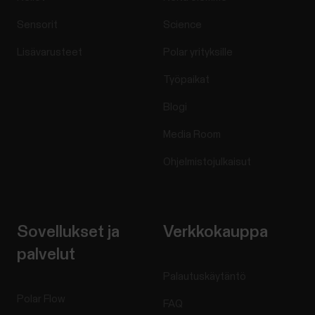
Sensorit
Science
Lisävarusteet
Polar yrityksille
Työpaikat
Blogi
Media Room
Ohjelmistojulkaisut
Sovellukset ja
Verkkokauppa
palvelut
Palautuskäytäntö
Polar Flow
FAQ