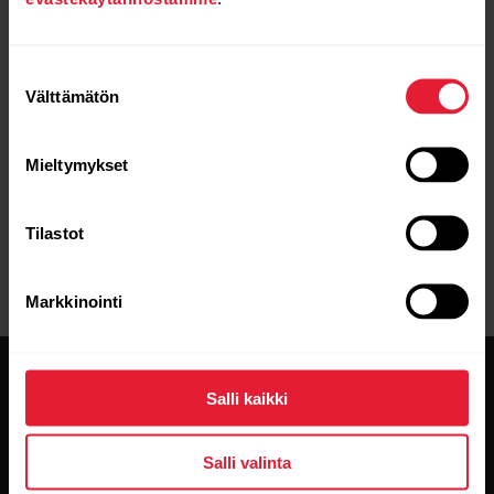
sinulla on edelleen synkkausongelmia, jatka
vianetsintää seuraavasti:
Suostumuksen
Välttämätön
valinta
Synkkauksen vianetsintä Flow-sovelluksen
Android-versiossa
Mieltymykset
Tilastot
Markkinointi
Salli kaikki
Salli valinta