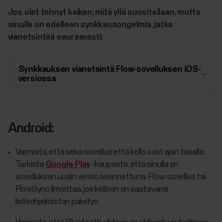
Jos olet tehnyt kaiken, mitä yllä suositellaan, mutta
sinulla on edelleen synkkausongelmia, jatka
vianetsintää seuraavasti:
Synkkauksen vianetsintä Flow-sovelluksen iOS-
versiossa
Android:
Varmista, että sekä sovellus että kello ovat ajan tasalla:
Tarkista
Google Play
-kaupasta, että sinulla on
sovelluksen uusin versio asennettuna. Flow-sovellus tai
FlowSync ilmoittaa, jos kelloon on saatavana
laiteohjelmiston päivitys.