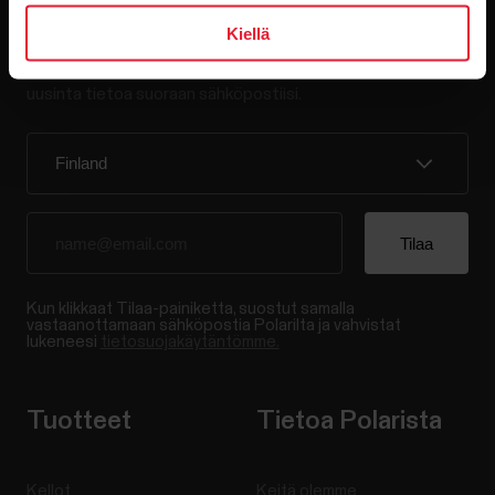
Pysy ajan tasalla.
Kiellä
Tilaa uutiskirjeemme, niin saat
uusinta tietoa suoraan sähköpostiisi.
Kun klikkaat Tilaa-painiketta, suostut samalla
vastaanottamaan sähköpostia Polarilta ja vahvistat
lukeneesi
tietosuojakäytäntömme.
Tuotteet
Tietoa Polarista
Kellot
Keitä olemme