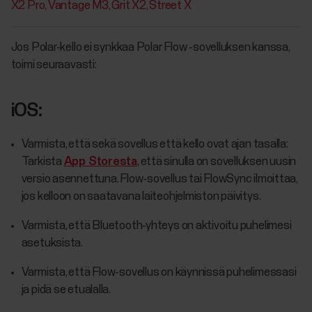
X2 Pro
Vantage M3
Grit X2
Street X
Jos Polar-kello ei synkkaa Polar Flow ‑sovelluksen kanssa,
toimi seuraavasti:
iOS:
Varmista, että sekä sovellus että kello ovat ajan tasalla:
Tarkista
App Storesta
, että sinulla on sovelluksen uusin
versio asennettuna. Flow-sovellus tai FlowSync ilmoittaa,
jos kelloon on saatavana laiteohjelmiston päivitys.
Varmista, että Bluetooth-yhteys on aktivoitu puhelimesi
asetuksista.
Varmista, että Flow-sovellus on käynnissä puhelimessasi
ja pidä se etualalla.