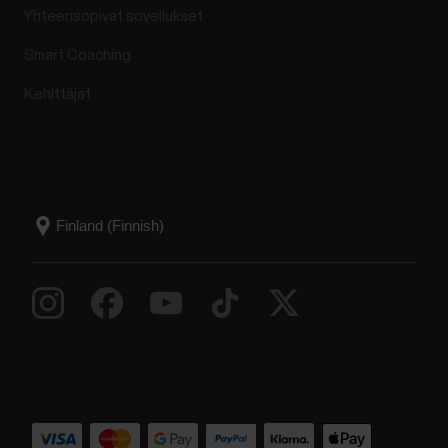
Yhteensopivat sovellukset
Smart Coaching
Kehittäjät