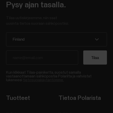
Pysy ajan tasalla.
Tilaa uutiskirjeemme, niin saat
uusinta tietoa suoraan sähköpostiisi.
Kun klikkaat Tilaa-painiketta, suostut samalla
vastaanottamaan sähköpostia Polarilta ja vahvistat
lukeneesi
tietosuojakäytäntömme.
Tuotteet
Tietoa Polarista