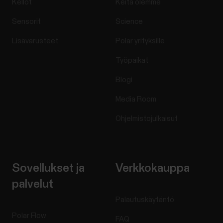
Kellot
Keitä olemme
Sensorit
Science
Lisävarusteet
Polar yrityksille
Työpaikat
Blogi
Media Room
Ohjelmistojulkaisut
Sovellukset ja
Verkkokauppa
palvelut
Palautuskäytäntö
Polar Flow
FAQ