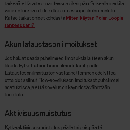
tärkeää, että laite on ranteessa oikeinpäin. Soikealla merkillä
varustetun sivun tulee olla ranteessa peukalon puolella.
Katso tarkat ohjeet kohdasta
Miten käytän Polar Loopia
ranteessani?
Akun lataustason ilmoitukset
Jos haluat saada puhelimeesi ilmoituksia laitteen akun
tilasta, kytke
Lataustason ilmoitukset
päälle.
Lataustason ilmoitusten vastaanottaminen edellyttää,
että olet sallinut Flow-sovelluksen ilmoitukset puhelimesi
asetuksissa ja että sovellus on käynnissä vähintään
taustalla.
Aktiivisuusmuistutus
Kytke aktiivisuusmuistutus päälle tai pois päältä.