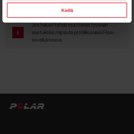
Flow-tilillesi synkatut tiedot pysyvät tallessa. Lisätietoja on
kohdassa
Miten nollaan Polar Loopin?
Kiellä
Jos haluat tehdä muutoksia fyysisiin
asetuksiisi, napauta profiilikuvaasi Flow-
sovelluksessa.