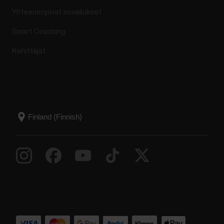
Yhteensopivat sovellukset
Smart Coaching
Kehittäjät