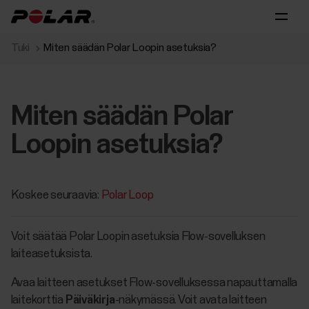
Tuki
Miten säädän Polar Loopin asetuksia?
Miten säädän Polar
Loopin asetuksia?
Koskee seuraavia:
Polar Loop
Voit säätää Polar Loopin asetuksia Flow-sovelluksen
laiteasetuksista.
Avaa laitteen asetukset Flow-sovelluksessa napauttamalla
laitekorttia
Päiväkirja
-näkymässä. Voit avata laitteen