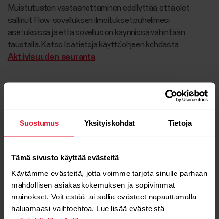
Muistutusten vastaanottaminen edellyttää, että olet
sallinut Flow-sovelluksen ilmoitukset puhelimesi
asetuksissa ja että sovellus on käynnissä vähintään
taustalla. Katso lisätietoja käyttöohjeen kohdasta
Aktiivisuuden seuranta
.
Treenin automaattinen tunnistus
Kytke automaattinen treenien tunnistus päälle tai pois
Suostumus
Yksityiskohdat
Tietoja
päältä ja säädä sen herkkyyttä. Lisätietoja on kohdassa
Automaattinen treenien tunnistus
.
Tämä sivusto käyttää evästeitä
Synkkaus
Käytämme evästeitä, jotta voimme tarjota sinulle parhaan
mahdollisen asiakaskokemuksen ja sopivimmat
Valitsemalla
Synkkaa
voi synkata laitteen manuaalisesti
mainokset. Voit estää tai sallia evästeet napauttamalla
Flow-sovellukseen. Lisätietoja on kohdassa
Miten
haluamaasi vaihtoehtoa. Lue lisää evästeistä
synkkaan Polar Loopin Polar Flow ‑sovelluksen