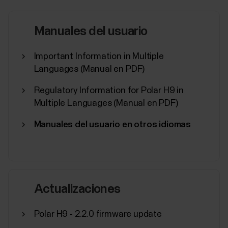
¿Puedo cambiar la batería de mi
Manuales del usuario
dispositivo Polar?
Important Information in Multiple
Consulta a continuación qué debes hacer en caso de
Languages (Manual en PDF)
que sea necesario cambiar la pila de tu producto
Polar.Dispositivos cuya pila puede ser sustituida por
Regulatory Information for Polar H9 in
el usuarioPuedes cambiar la pila de los siguientes
Multiple Languages (Manual en PDF)
dispositivos:Sensor de frecuencia cardíaca
H10Sensor de frecuencia cardíaca H9Consulta las...
Manuales del usuario en otros idiomas
Resistencia al agua de los
Actualizaciones
productos Polar
Polar H9 - 2.2.0 firmware update
La mayoría de los productos Polar se pueden llevar