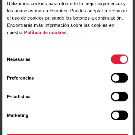
Utilizamos cookies para ofrecerte la mejor experiencia y
cardíaca con elástico textil
los anuncios más relevantes. Puedes aceptar o rechazar
Resolución de problemas del
el uso de cookies pulsando los botones a continuación.
¿Puedo cambiar la batería de mi dispositivo
sensor de frecuencia cardíaca
Encontrarás más información sobre las cookies en
Polar?
nuestra
Política de cookies
.
Polar H9 / H10
Si tu sensor de frecuencia cardíaca Polar H9/Polar
H10 no funciona como debería, intenta solucionarlo
Selección
con las siguientes instrucciones.
Necesarias
de
Tutoriales de vídeo
consentimiento
Preferencias
Conceptos y procedimientos de
Estadística
Polar Fitness Test
Marketing
¿Qué es el Fitness Test El Polar Fitness Test con
registro de frecuencia cardíaca en la muñeca es una
forma sencilla, segura y rápida de calcular tu estado