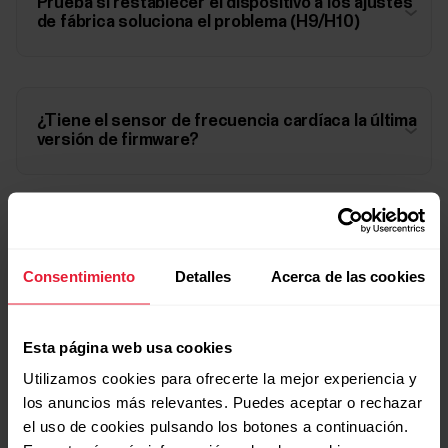
Prueba si restablecer el dispositivo a los ajustes
de fábrica soluciona el problema (H9/H10)
¿Tiene el sensor de frecuencia cardíaca la última
versión de firmware?
¿Es posible que se esté agotando la pila del
sensor de frecuencia cardíaca?
Consentimiento
Detalles
Acerca de las cookies
Esta página web usa cookies
Si es posible, prueba si el sensor de frecuencia
cardíaca funciona con alguna otra aplicación
Utilizamos cookies para ofrecerte la mejor experiencia y
compatible o con algún otro dispositivo
los anuncios más relevantes. Puedes aceptar o rechazar
compatible.
el uso de cookies pulsando los botones a continuación.