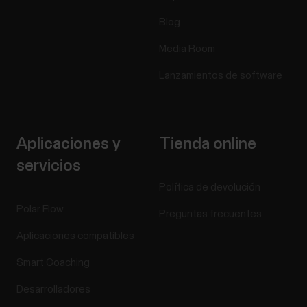
Blog
Media Room
Lanzamientos de software
Aplicaciones y
Tienda online
servicios
Política de devolución
Polar Flow
Preguntas frecuentes
Aplicaciones compatibles
Smart Coaching
Desarrolladores