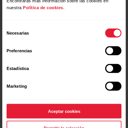
Encontrarás más información sobre las cookies en
nuestra
Política de cookies
.
Lecturas anormales de la frecuencia cardíaca
durante el ejercicio
Selección
Necesarias
de
consentimiento
Si el problema persiste, ponte en contacto con
tu servicio
Preferencias
local de atención al cliente
.
Estadística
Marketing
Más información
Lecturas de frecuencia cardíaca inusuales al
Aceptar cookies
utilizar un sensor de frecuencia cardíaca Polar H9 o
H10
Permitir la selección