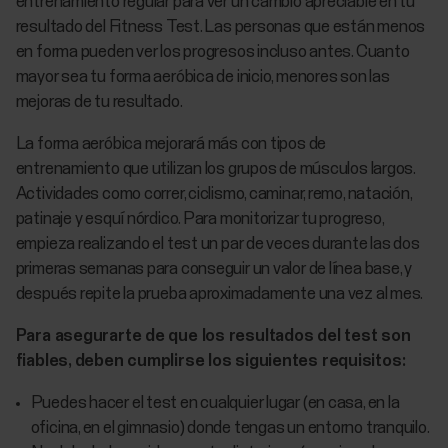
entrenamiento regular para ver un cambio apreciable en tu
resultado del Fitness Test. Las personas que están menos
en forma pueden ver los progresos incluso antes. Cuanto
mayor sea tu forma aeróbica de inicio, menores son las
mejoras de tu resultado.
La forma aeróbica mejorará más con tipos de
entrenamiento que utilizan los grupos de músculos largos.
Actividades como correr, ciclismo, caminar, remo, natación,
patinaje y esquí nórdico. Para monitorizar tu progreso,
empieza realizando el test un par de veces durante las dos
primeras semanas para conseguir un valor de línea base, y
después repite la prueba aproximadamente una vez al mes.
Para asegurarte de que los resultados del test son
fiables, deben cumplirse los siguientes requisitos:
Puedes hacer el test en cualquier lugar (en casa, en la
oficina, en el gimnasio) donde tengas un entorno tranquilo.