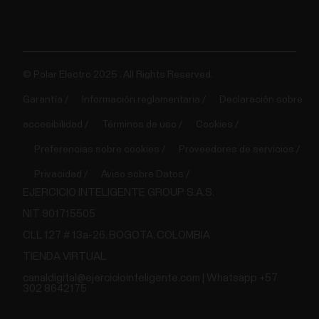
© Polar Electro 2025 . All Rights Reserved.
Garantía
Información reglamentaria
Declaración sobre
accesibilidad
Términos de uso
Cookies
Preferencias sobre cookies
Proveedores de servicios
Privacidad
Aviso sobre Datos
EJERCICIO INTELIGENTE GROUP S.A.S.
NIT 901715505
CLL 127 # 13a-26, BOGOTA, COLOMBIA
TIENDA VIRTUAL
canaldigital@ejerciciointeligente.com | Whatsapp +57
302 8642175