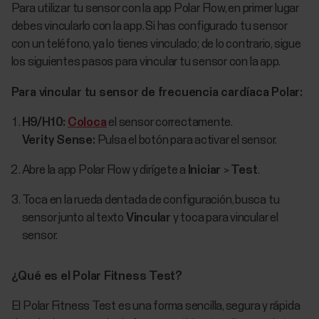
Para utilizar tu sensor con la app Polar Flow, en primer lugar
debes vincularlo con la app. Si has configurado tu sensor
con un teléfono, ya lo tienes vinculado; de lo contrario, sigue
los siguientes pasos para vincular tu sensor con la app.
Para vincular tu sensor de frecuencia cardíaca Polar:
H9/H10:
Coloca
el sensor correctamente.
Verity Sense:
Pulsa el botón para activar el sensor.
Abre la app Polar Flow y dirígete a
Iniciar
>
Test
.
Toca en la rueda dentada de configuración, busca tu
sensor junto al texto
Vincular
y toca para vincular el
sensor.
¿Qué es el Polar Fitness Test?
El Polar Fitness Test es una forma sencilla, segura y rápida