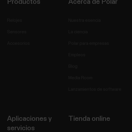
Productos
Acerca de Polar
Relojes
Nuestra esencia
Sensores
La ciencia
Accesorios
Polar para empresas
Empleos
Blog
Media Room
Lanzamientos de software
Aplicaciones y
Tienda online
servicios