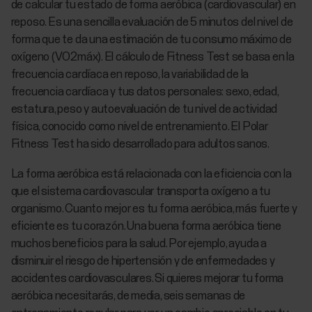
de calcular tu estado de forma aeróbica (cardiovascular) en
reposo. Es una sencilla evaluación de 5 minutos del nivel de
forma que te da una estimación de tu consumo máximo de
oxígeno (VO2máx). El cálculo de Fitness Test se basa en la
frecuencia cardíaca en reposo, la variabilidad de la
frecuencia cardíaca y tus datos personales: sexo, edad,
estatura, peso y autoevaluación de tu nivel de actividad
física, conocido como nivel de entrenamiento. El Polar
Fitness Test ha sido desarrollado para adultos sanos.
La forma aeróbica está relacionada con la eficiencia con la
que el sistema cardiovascular transporta oxígeno a tu
organismo. Cuanto mejor es tu forma aeróbica, más fuerte y
eficiente es tu corazón. Una buena forma aeróbica tiene
muchos beneficios para la salud. Por ejemplo, ayuda a
disminuir el riesgo de hipertensión y de enfermedades y
accidentes cardiovasculares. Si quieres mejorar tu forma
aeróbica necesitarás, de media, seis semanas de