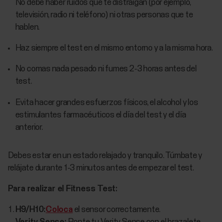
No debe haber ruidos que te distraigan (por ejemplo,
televisión, radio ni teléfono) ni otras personas que te
hablen.
Haz siempre el test en el mismo entorno y a la misma hora.
No comas nada pesado ni fumes 2-3 horas antes del
test.
Evita hacer grandes esfuerzos físicos, el alcohol y los
estimulantes farmacéuticos el día del test y el día
anterior.
Debes estar en un estado relajado y tranquilo. Túmbate y
relájate durante 1-3 minutos antes de empezar el test.
Para realizar el Fitness Test:
H9/H10:
Coloca
el sensor correctamente.