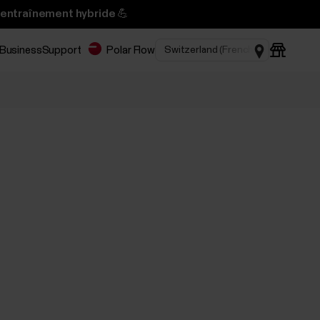
’entraînement hybride 💪
 Business
Support
Polar Flow