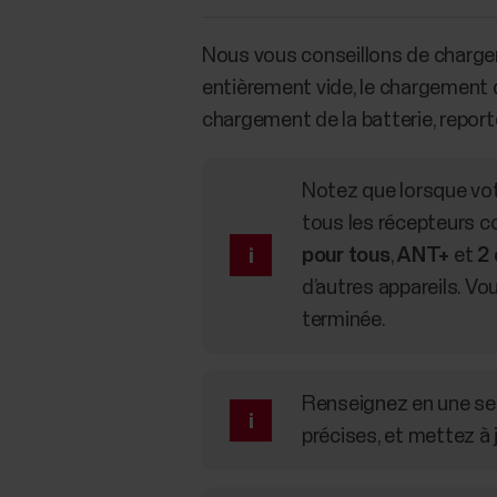
Nous vous conseillons de charger l
entièrement vide, le chargement 
chargement de la batterie, report
Notez que lorsque vot
tous les récepteurs c
pour tous
,
ANT+
et
2 
d’autres appareils. V
terminée.
Renseignez en une seu
précises, et mettez à 