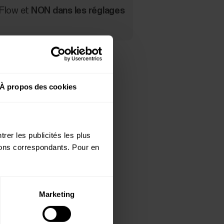
 Flow et
NON dans les réglages
À propos des cookies
one.
 Polar ou créez-en un.
rer les publicités les plus
utons correspondants. Pour en
son association. Dans
ran.
Marketing