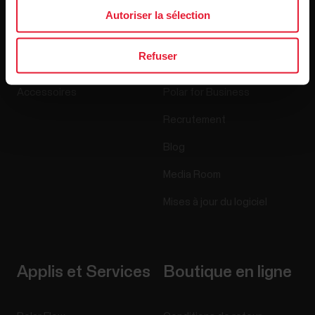
Autoriser la sélection
Montres
À propos de nous
Refuser
Capteurs
Science
Accessoires
Polar for Business
Recrutement
Blog
Media Room
Mises à jour du logiciel
Applis et Services
Boutique en ligne