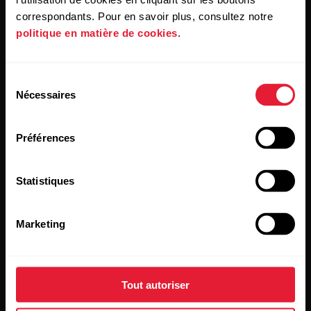
correspondants. Pour en savoir plus, consultez notre
politique en matière de cookies
.
Restez au courant !
Sélection
Inscrivez-vous à notre newsletter bimensuelle pour
Nécessaires
du
recevoir nos actualités directement dans votre boîte mail.
consentement
Préférences
Statistiques
Marketing
En cliquant sur « Je m'abonne », vous acceptez de recevoir
des e-mails de Polar et confirmez avoir lu notre
Déclaration
de confidentialité.
Tout autoriser
Produits
À propos de Polar