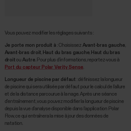
Vous pouvez modifier les réglages suivants :
Je porte mon produit à
: Choisissez
Avant-bras gauche
,
Avant-bras droit
,
Haut du bras gauche
,
Haut du bras
droit
ou
Autre
. Pour plus d’informations, reportez-vous à
Port du capteur Polar Verity Sense
.
Longueur de piscine par défaut
: définissez la longueur
de piscine qui sera utilisée par défaut pour le calcul de l’allure
et de la distance parcourue à la nage. Après une séance
d’entraînement, vous pouvez modifier la longueur de piscine
depuis la vue d’analyse disponible dans l’application Polar
Flow, ce qui entraînera la mise à jour des données de
natation.