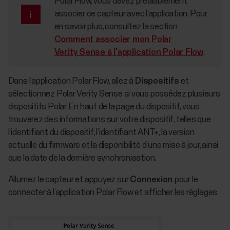
Polar Flow, vous devez préalablement
associer ce capteur avec l’application. Pour
en savoir plus, consultez la section
Comment associer mon Polar
Verity Sense à l'application Polar Flow
.
Dans l’application Polar Flow, allez à
Dispositifs
et
sélectionnez Polar Verity Sense si vous possédez plusieurs
dispositifs Polar. En haut de la page du dispositif, vous
trouverez des informations sur votre dispositif, telles que
l’identifiant du dispositif, l’identifiant ANT+, la version
actuelle du firmware et la disponibilité d’une mise à jour, ainsi
que la date de la dernière synchronisation.
Allumez le capteur et appuyez sur
Connexion
pour le
connecter à l’application Polar Flow et afficher les réglages.