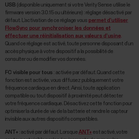
USB
(disponible uniquement si votre Verity Sense utilise le
firmware version 3.0.15 ou ultérieure)
: réglage désactivé par
défaut. L’activation de ce réglage vous
permet d’utiliser
FlowSync pour synchroniser les données et
effectuer une réinitialisation aux valeurs d’usine
.
Quand ce réglage est activé, toute personne disposant d’un
accès physique à votre dispositif a la possibilité de
consulter ou de modifier vos données.
FC visible pour tous
: activée par défaut. Quand cette
fonction est activée, vous diffusez publiquement votre
fréquence cardiaque en direct. Ainsi, toute application
compatible ou tout dispositif à proximité peut détecter
votre fréquence cardiaque. Désactivez cette fonction pour
optimiser la durée de vie de la batterie et rendre le capteur
invisible aux autres dispositifs compatibles.
ANT+
: activé par défaut. Lorsque
ANT+
est activé, votre