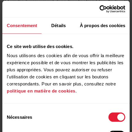
Éteindre (uniquement dans l’application Flow Android)
: vous pouvez éteindre le capteur via les paramètres de
l’application Polar Flow. Pour rallumer le capteur, branchez-le
pour le recharger et appuyez sur le bouton.
Consentement
Détails
À propos des cookies
Réinitialisation aux valeurs d’usine
:
réinitialise votre
capteur de fréquence cardiaque
aux réglages par
Ce site web utilise des cookies.
défaut, efface la mémoire du capteur et supprime toutes
Nous utilisons des cookies afin de vous offrir la meilleure
les données personnelles du capteur.
expérience possible et de vous montrer les publicités les
plus appropriées. Vous pouvez autoriser ou refuser
l'utilisation de cookies en cliquant sur les boutons
correspondants. Pour en savoir plus, consultez notre
politique en matière de cookies
.
Sélection
Nécessaires
du
consentement