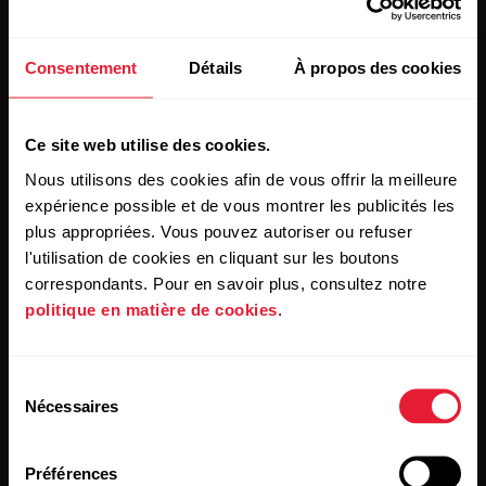
Restez au courant !
Consentement
Détails
À propos des cookies
Inscrivez-vous à notre newsletter bimensuelle pour
Ce site web utilise des cookies.
recevoir nos actualités directement dans votre boîte mail.
Nous utilisons des cookies afin de vous offrir la meilleure
expérience possible et de vous montrer les publicités les
plus appropriées. Vous pouvez autoriser ou refuser
l'utilisation de cookies en cliquant sur les boutons
correspondants. Pour en savoir plus, consultez notre
politique en matière de cookies
.
En cliquant sur « Je m'abonne », vous acceptez de recevoir
des e-mails de Polar et confirmez avoir lu notre
Déclaration
Sélection
de confidentialité.
Nécessaires
du
consentement
Produits
À propos de Polar
Préférences