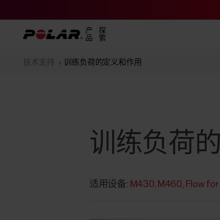
产
探
品
索
技术支持
训练负荷的定义和作用
训练负荷
适用设备:
M430
M460
Flow fo