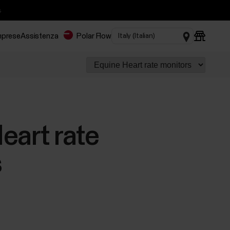

imprese
Assistenza
Polar Flow
eart rate
s