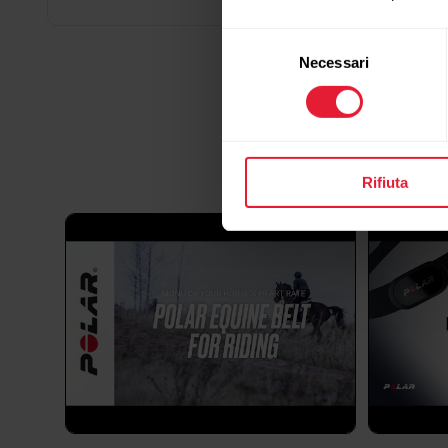
Selezione
Necessari
del
consenso
Rifiuta