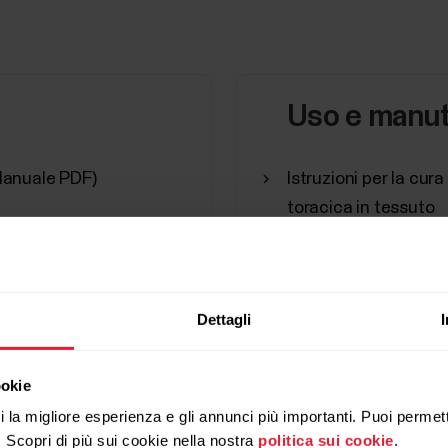
Uso e manu
(Manuale PDF)
Istruzioni per la cur
toracica in tessuto
Dettagli
ookie
ti la migliore esperienza e gli annunci più importanti. Puoi permett
. Scopri di più sui cookie nella nostra
politica sui cookie
.