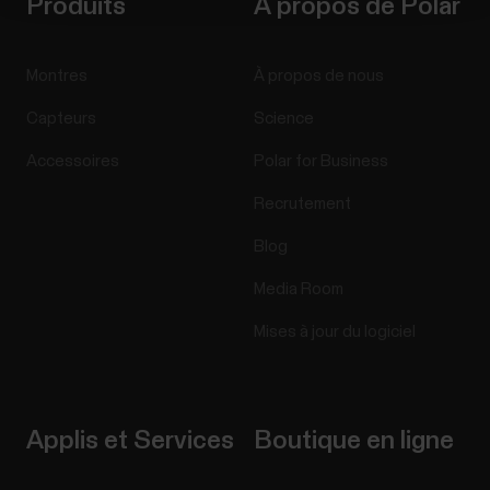
Produits
À propos de Polar
Montres
À propos de nous
Capteurs
Science
Accessoires
Polar for Business
Recrutement
Blog
Media Room
Mises à jour du logiciel
Applis et Services
Boutique en ligne