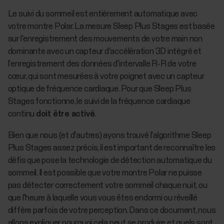
Le suivi du sommeil est entièrement automatique avec
votre montre Polar. La mesure Sleep Plus Stages est basée
sur l'enregistrement des mouvements de votre main non
dominante avec un capteur d'accélération 3D intégré et
l'enregistrement des données d'intervalle R-R de votre
cœur, qui sont mesurées à votre poignet avec un capteur
optique de fréquence cardiaque. Pour que Sleep Plus
Stages fonctionne, le suivi de la fréquence cardiaque
continu
doit être activé
.
Bien que nous (et d'autres) ayons trouvé l'algorithme Sleep
Plus Stages assez précis, il est important de reconnaître les
défis que pose la technologie de détection automatique du
sommeil. Il est possible que votre montre Polar ne puisse
pas détecter correctement votre sommeil chaque nuit, ou
que l'heure à laquelle vous vous êtes endormi ou réveillé
diffère parfois de votre perception. Dans ce document, nous
allons expliquer pourquoi cela peut se produire et quels sont