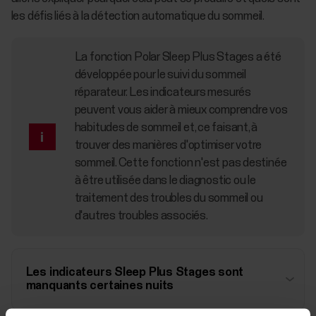
les défis liés à la détection automatique du sommeil.
La fonction Polar Sleep Plus Stages a été
développée pour le suivi du sommeil
réparateur. Les indicateurs mesurés
peuvent vous aider à mieux comprendre vos
habitudes de sommeil et, ce faisant, à
trouver des manières d'optimiser votre
sommeil. Cette fonction n'est pas destinée
à être utilisée dans le diagnostic ou le
traitement des troubles du sommeil ou
d'autres troubles associés.
Les indicateurs Sleep Plus Stages sont
manquants certaines nuits