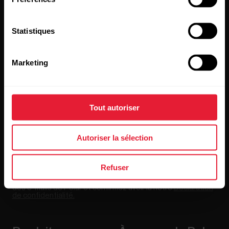
Statistiques
Restez au courant !
Marketing
Inscrivez-vous à notre newsletter bimensuelle pour
recevoir nos actualités directement dans votre boîte mail.
Tout autoriser
Autoriser la sélection
Refuser
En cliquant sur « Je m'abonne », vous acceptez de recevoir
des e-mails de Polar et confirmez avoir lu notre
Déclaration
de confidentialité.