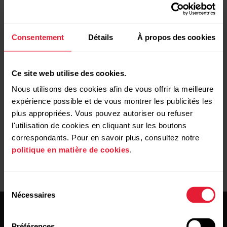
L'heure d'endormissement/de réveil est
Consentement
Détails
À propos des cookies
incorrecte
Ce site web utilise des cookies.
Mon dispositif Polar ne mesure pas du tout mes
Nous utilisons des cookies afin de vous offrir la meilleure
indicateurs Sleep Plus Stages
expérience possible et de vous montrer les publicités les
plus appropriées. Vous pouvez autoriser ou refuser
l'utilisation de cookies en cliquant sur les boutons
correspondants. Pour en savoir plus, consultez notre
politique en matière de cookies
.
Sélection
Nécessaires
du
consentement
Préférences