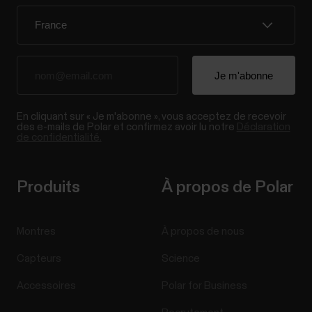
En cliquant sur « Je m'abonne », vous acceptez de recevoir
des e-mails de Polar et confirmez avoir lu notre
Déclaration
de confidentialité.
Produits
À propos de Polar
Montres
À propos de nous
Capteurs
Science
Accessoires
Polar for Business