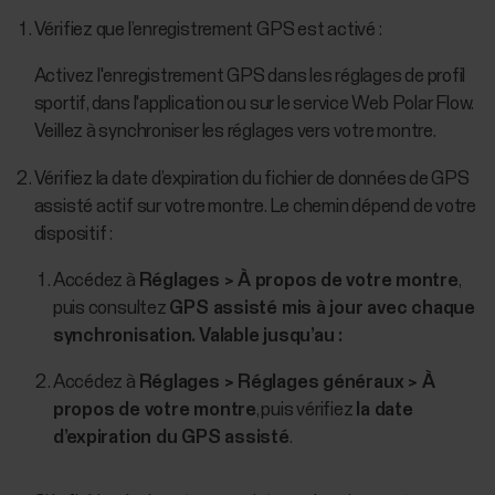
Vérifiez que l’enregistrement GPS est activé :
Activez l'enregistrement GPS dans les réglages de profil
sportif, dans l'application ou sur le service Web Polar Flow.
Veillez à synchroniser les réglages vers votre montre.
Vérifiez la date d’expiration du fichier de données de GPS
assisté actif sur votre montre. Le chemin dépend de votre
dispositif :
Accédez à
Réglages > À propos de votre montre
,
puis consultez
GPS assisté mis à jour avec chaque
synchronisation. Valable jusqu’au :
Accédez à
Réglages > Réglages généraux > À
propos de votre montre
, puis vérifiez
la date
d’expiration du GPS assisté
.