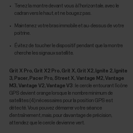
Tenez la montre devant vous à l’horizontale, avec le
cadran vers le haut, et ne bougez pas.
Maintenez votre bras immobile et au-dessus de votre
poitrine.
Évitez de toucher le dispositif pendant que la montre
cherche les signaux satellite.
Grit X Pro, Grit X2 Pro, Grit X, Grit X2, Ignite 2, Ignite
3, Pacer, Pacer Pro, Street X, Vantage M2, Vantage
M3, Vantage V2, Vantage V3
: le cercle entourant l’icône
GPS devient orange lorsque le nombre minimum de
satellites (4) nécessaires pour la position GPS est
détecté. Vous pouvez démarrer votre séance
d’entraînement, mais, pour davantage de précision,
attendez que le cercle devienne vert.