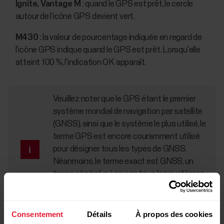
Ignite, Vantage M
: quand le GPS est prêt, le cercle
autour de l’icône GPS devient vert.
M430
: la valeur de pourcentage indiquée en regard de
l’icône GPS indique quand le GPS est prêt. Lorsqu'elle
atteint 100 %, l'indication OK apparaît.
Veuillez noter que le GPS étant le premier
système mondial de navigation par satellite
(GNSS), ainsi que le système le plus utilisé, le
terme GPS est encore couramment utilisé
pour désigner tous les types de GNSS.
Néanmoins, le terme exact est GNSS, un
terme général qui couvre tous les systèmes
de positionnement par satellite, y compris le
GPS.
Consentement
Détails
À propos des cookies