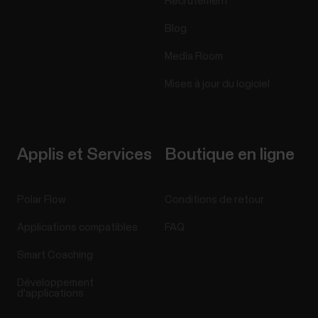
Recrutement
Blog
Media Room
Mises à jour du logiciel
Applis et Services
Boutique en ligne
Polar Flow
Conditions de retour
Applications compatibles
FAQ
Smart Coaching
Développement
d'applications