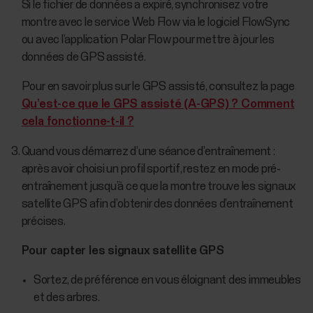
Si le fichier de données a expiré, synchronisez votre
montre avec le service Web Flow via le logiciel FlowSync
ou avec l’application Polar Flow pour mettre à jour les
données de GPS assisté.
Pour en savoir plus sur le GPS assisté, consultez la page
Qu’est-ce que le GPS assisté (A-GPS) ? Comment
cela fonctionne-t-il ?
Quand vous démarrez d’une séance d’entraînement :
après avoir choisi un profil sportif, restez en mode pré-
entraînement jusqu’à ce que la montre trouve les signaux
satellite GPS afin d’obtenir des données d’entraînement
précises.
Pour capter les signaux satellite GPS
Sortez, de préférence en vous éloignant des immeubles
et des arbres.