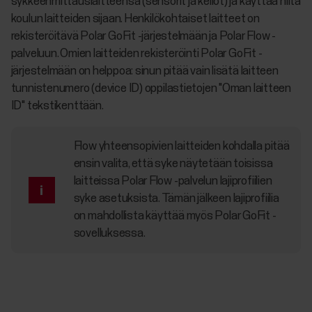
sykkeenmittauslaitteensa (sensorit ja kellot) ja käyttää niitä
koulun laitteiden sijaan. Henkilökohtaiset laitteet on
rekisteröitävä Polar GoFit -järjestelmään ja Polar Flow -
palveluun. Omien laitteiden rekisteröinti Polar GoFit -
järjestelmään on helppoa: sinun pitää vain lisätä laitteen
tunnistenumero (device ID) oppilastietojen "Oman laitteen
ID" tekstikenttään.
Flow yhteensopivien laitteiden kohdalla pitää
ensin valita, että syke näytetään toisissa
laitteissa Polar Flow -palvelun lajiprofiilien
syke asetuksista. Tämän jälkeen lajiprofiilia
on mahdollista käyttää myös Polar GoFit -
sovelluksessa.