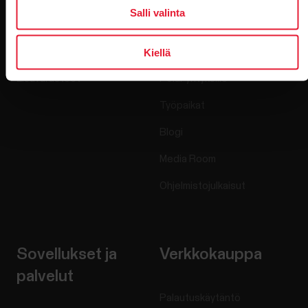
Salli valinta
Kellot
Keitä olemme
Kiellä
Sensorit
Science
Lisävarusteet
Polar yrityksille
Työpaikat
Blogi
Media Room
Ohjelmistojulkaisut
Sovellukset ja
Verkkokauppa
palvelut
Palautuskäytäntö