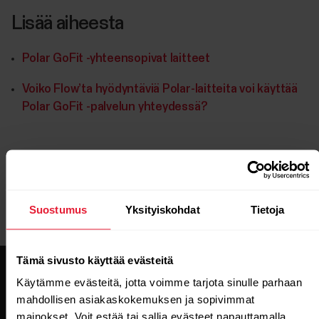
Lisää aiheesta
Polar GoFit -yhteensopivat laitteet
Voiko Flow’ta hyödyntäviä Polar-laitteita voi käyttää
Polar GoFit -palvelun yhteydessä?
Suostumus
Yksityiskohdat
Tietoja
Tämä sivusto käyttää evästeitä
Käytämme evästeitä, jotta voimme tarjota sinulle parhaan
mahdollisen asiakaskokemuksen ja sopivimmat
mainokset. Voit estää tai sallia evästeet napauttamalla