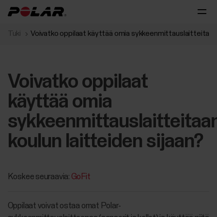
Tuki
Voivatko oppilaat käyttää omia sykkeenmittauslaitteitaan 
Voivatko oppilaat
käyttää omia
sykkeenmittauslaitteitaa
koulun laitteiden sijaan?
Koskee seuraavia:
GoFit
Oppilaat voivat ostaa omat Polar-