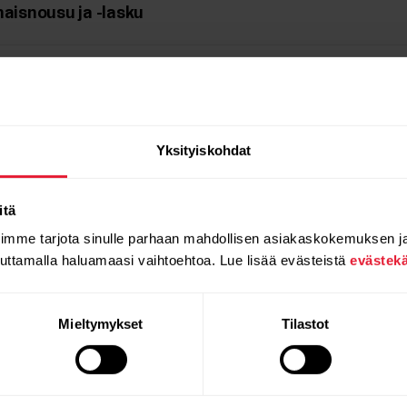
naisnousu ja -lasku
opastusta käyttäen
Yksityiskohdat
it X2 / Grit X2 Pro / Vantage M3 / Vantage V3
itä
oimme tarjota sinulle parhaan mahdollisen asiakaskokemuksen j
auttamalla haluamaasi vaihtoehtoa. Lue lisää evästeistä
evästek
it X Pro / Pacer Pro / Vantage V2
Mieltymykset
Tilastot
reet X