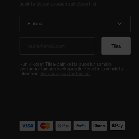
uusinta tietoa suoraan sähköpostiisi.
Kun klikkaat Tilaa-painiketta, suostut samalla
vastaanottamaan sähköpostia Polarilta ja vahvistat
lukeneesi
tietosuojakäytäntömme.