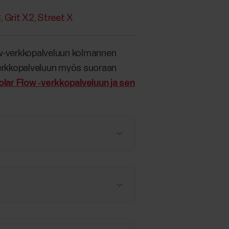
3
Grit X2
Street X
Flow-verkkopalveluun kolmannen
verkkopalveluun myös suoraan
lar Flow ‑verkkopalveluun ja sen