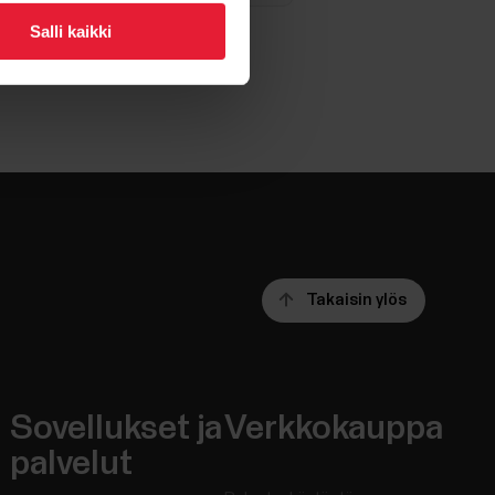
Salli kaikki
Takaisin ylös
Sovellukset ja
Verkkokauppa
palvelut