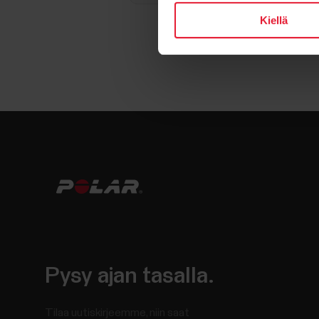
Kiellä
Pysy ajan tasalla.
Tilaa uutiskirjeemme, niin saat