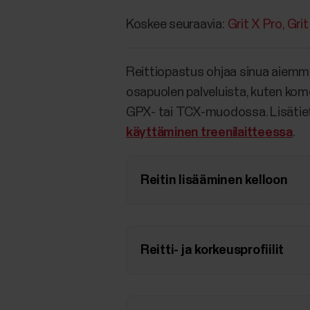
Koskee seuraavia:
Grit X Pro
Grit
Reittiopastus ohjaa sinua aiemmin 
osapuolen palveluista, kuten kom
GPX- tai TCX-muodossa. Lisätiet
käyttäminen treenilaitteessa
.
Reitin lisääminen kelloon
Reitti- ja korkeusprofiilit