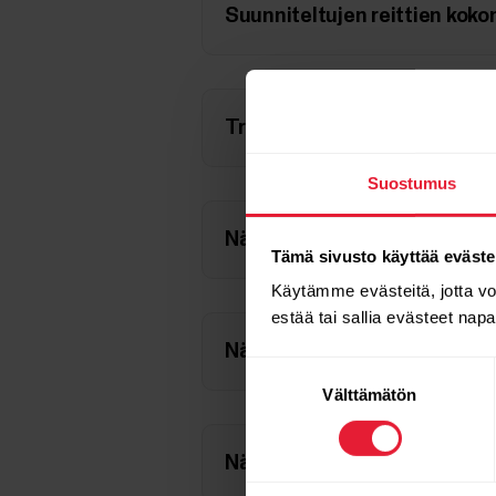
Suunniteltujen reittien koko
Treenin aloittaminen reitti
Suostumus
Näytöllä näkyvät tiedot – Gr
Tämä sivusto käyttää eväste
Käytämme evästeitä, jotta v
estää tai sallia evästeet nap
Näytöllä näkyvät tiedot – Gr
Suostumuksen
Välttämätön
valinta
Näytöllä näkyvät tiedot – St