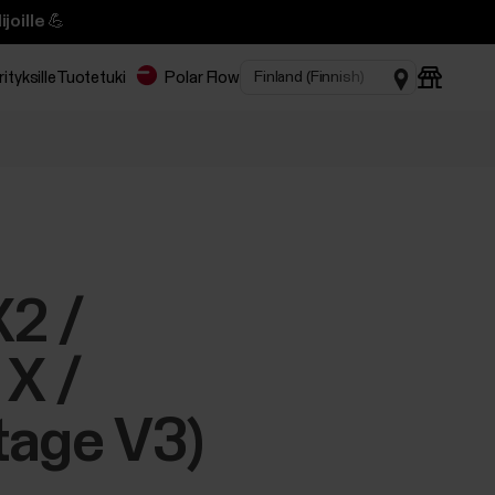
joille 💪
rityksille
Tuotetuki
Polar Flow
X2 /
 X /
tage V3)