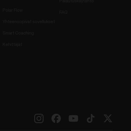
Palautuskäytäntö
Polar Flow
FAQ
Yhteensopivat sovellukset
Smart Coaching
Kehittäjät