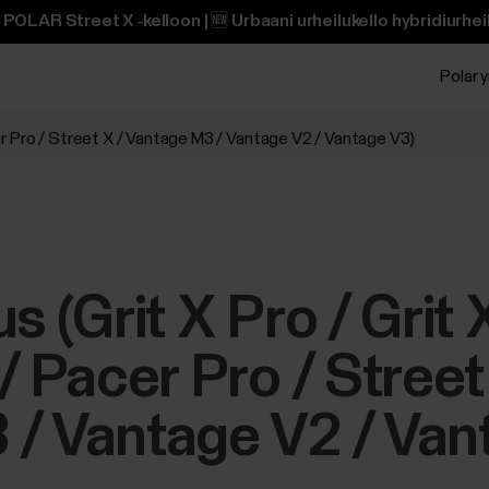
POLAR Street X ‑kelloon | 🆕 Urbaani urheilukello hybridiurheili
Polar y
acer Pro / Street X / Vantage M3 / Vantage V2 / Vantage V3)
s (Grit X Pro / Grit 
/ Pacer Pro / Street
 / Vantage V2 / Van