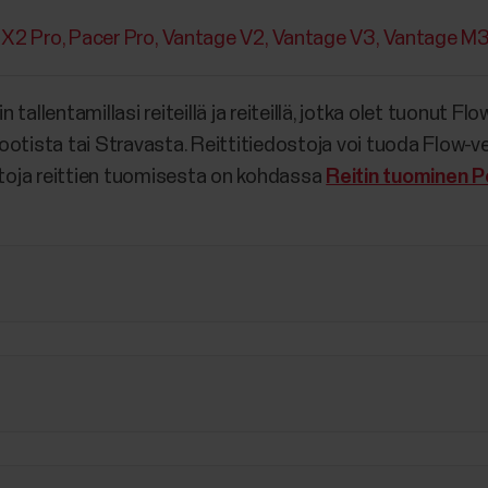
 X2 Pro
Pacer Pro
Vantage V2
Vantage V3
Vantage M
tallentamillasi reiteillä ja reiteillä, jotka olet tuonut 
ootista tai Stravasta. Reittitiedostoja voi tuoda Flow-
oja reittien tuomisesta on kohdassa
Reitin tuominen Po