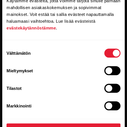
Käytämme evästeitä, jotta voimme tarjota sinulle parhaan
mahdollisen asiakaskokemuksen ja sopivimmat
Kun klikkaat Tilaa-painiketta, suostut samalla
vastaanottamaan sähköpostia Polarilta ja vahvistat
mainokset. Voit estää tai sallia evästeet napauttamalla
lukeneesi
tietosuojakäytäntömme.
haluamaasi vaihtoehtoa. Lue lisää evästeistä
evästekäytännöstämme
.
Tuotteet
Tietoa Polarista
Suostumuksen
Välttämätön
valinta
Kellot
Keitä olemme
Sensorit
Science
Mieltymykset
Lisävarusteet
Polar yrityksille
Tilastot
Työpaikat
Blogi
Markkinointi
Media Room
Ohjelmistojulkaisut