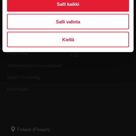
Salli kaikki
Salli valinta
Sovellukset ja
Verkkokauppa
palvelut
Kiellä
Palautuskäytäntö
Polar Flow
FAQ
Yhteensopivat sovellukset
Smart Coaching
Kehittäjät