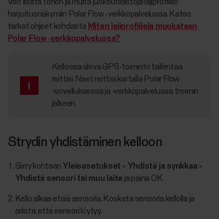
Voit lisätä tehon ja muita juoksutilastoja lajiprofiilisi
harjoitusnäkymiin Polar Flow ‑verkkopalvelussa. Katso
tarkat ohjeet kohdasta
Miten lajiprofiileja muokataan
Polar Flow ‑verkkopalvelussa?
Kellossa oleva GPS-toiminto tallentaa
reittisi. Näet reittisi kartalla Polar Flow
‑sovelluksessa ja -verkkopalvelussa treenin
jälkeen.
Strydin yhdistäminen kelloon
Siirry kohtaan
Yleisasetukset
>
Yhdistä ja synkkaa
>
Yhdistä sensori tai muu laite
ja paina OK.
Kello alkaa etsiä sensoria. Kosketa sensoria kellolla ja
odota, että sensori löytyy.