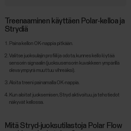
Treenaaminen käyttäen Polar-kelloa ja
Strydiä
Paina kellon OK-nappia pitkään.
Valitse juoksulajin profiili ja odota, kunnes kello löytää
sensorin signaalin (juoksusensorin kuvakkeen ympärillä
oleva ympyrä muuttuu vihreäksi).
Aloita treeni painamalla OK-nappia.
Kun aloitat juoksemisen, Stryd aktivoituu, ja tehotiedot
näkyvät kellossa.
Mitä Stryd-juoksutilastoja Polar Flow