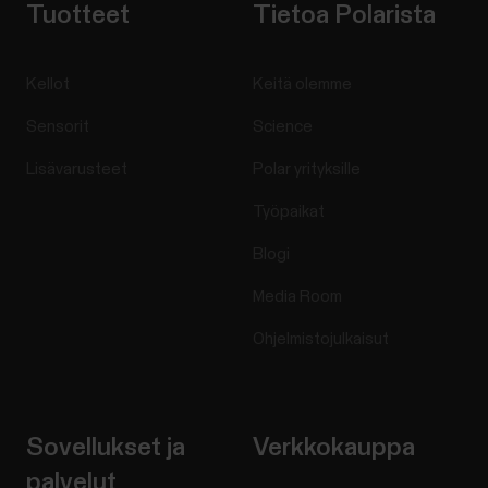
Tuotteet
Tietoa Polarista
Kellot
Keitä olemme
Sensorit
Science
Lisävarusteet
Polar yrityksille
Työpaikat
Blogi
Media Room
Ohjelmistojulkaisut
Sovellukset ja
Verkkokauppa
palvelut