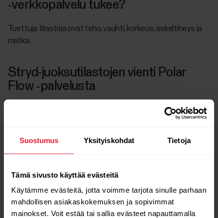
‑verkkopalvelu tukee?
Tuettuja tilastoja ovat teho, vauhti, korkeus, askeltiheys ja
matka.
Stryd-juoksutilastojen vienti Polar
Flow ‑palvelusta
Siirry kohtaan
Päiväkirja
.
Avaa harjoitus napsauttamalla sitä.
Suostumus
Yksityiskohdat
Tietoja
Napsauta
Vie harjoitus
‑kohtaa sivun alaosassa.
Valitse TCX-tiedosto.
Tämä sivusto käyttää evästeitä
Käytämme evästeitä, jotta voimme tarjota sinulle parhaan
Huomaa, että TCX-vienti sisältää vain Flow’ssa esitetyt
mahdollisen asiakaskokemuksen ja sopivimmat
tilastot (teho, vauhti, korkeus, askeltiheys ja matka).
mainokset. Voit estää tai sallia evästeet napauttamalla