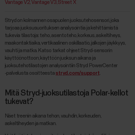
Vantage V2
Vantage V3
Street X
Stryd on kolmannen osapuolen juoksutehosensori, joka
tarjoaa juoksusuorituksen analysointia ja kehittämistä
tukevia tilastoja: teho, asentoteho, korkeus, askeltiheys,
maakontaktiaika, vertikaalinen oskillaatio, jalkojen jäykkyys,
vauhti ja matka. Katso tarkat ohjeet Stryd-sensorin
käyttöönottoon, käyttöön juoksun aikana ja
juoksutehotilastojen analysointiin Stryd PowerCenter
‑palvelusta osoitteesta
stryd.com/support
.
Mitä Stryd-juoksutilastoja Polar-kellot
tukevat?
Näet treenin aikana tehon, vauhdin, korkeuden,
askeltiheyden ja matkan.