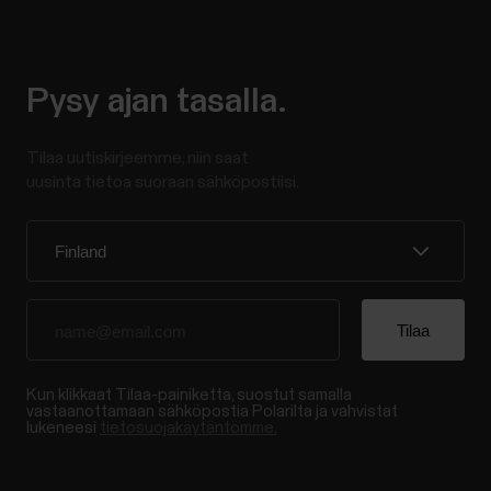
Pysy ajan tasalla.
Tilaa uutiskirjeemme, niin saat
uusinta tietoa suoraan sähköpostiisi.
Kun klikkaat Tilaa-painiketta, suostut samalla
vastaanottamaan sähköpostia Polarilta ja vahvistat
lukeneesi
tietosuojakäytäntömme.