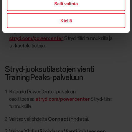
Salli valinta
Tiedot synkronoidaan automaattisesti PowerCenter-
palveluun.
Kiellä
Kirjaudu sisään PowerCenter-palveluun osoitteessa
stryd.com/powercenter
Stryd-tilisi tunnuksilla ja
tarkastele tietoja.
Stryd-juoksutilastojen vienti
TrainingPeaks-palveluun
Kirjaudu PowerCenter-palveluun
osoitteessa
stryd.com/powercenter
Stryd-tilisi
tunnuksilla.
Valitse välilehdeltä
Connect
(Yhdistä).
Valitse
Yhdistä
kohdassa
Vienti kohteeseen