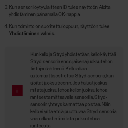
Kun sensori löytyy, laitteen ID tulee näyttöön. Aloita
yhdistäminen painamalla OK-nappia.
Kun toiminto on suoritettu loppuun, näyttöön tulee
Yhdistäminen valmis
.
Kun kello ja Stryd yhdistetään, kello käyttää
Stryd-sensoria ensisijaisena juoksutehon
tietojen lähteenä. Kello alkaa
automaattisesti etsiä Stryd-sensoria, kun
aloitat juoksutreenin. Jos haluat joskus
mitata juoksutehoa kellon juoksutehoa
ranteesta mittaavalla sensorilla, Stryd-
sensorin yhteys kannattaa poistaa. Näin
kello ei yritä etsiä puuttuvaa Stryd-sensoria,
vaan alkaa heti mitata juoksutehoa
ranteesta.