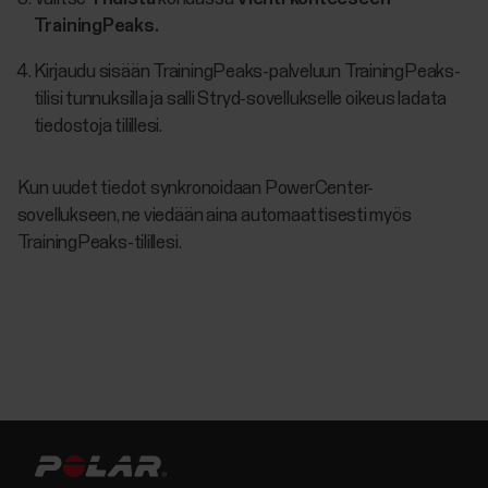
TrainingPeaks.
Kirjaudu sisään TrainingPeaks-palveluun TrainingPeaks-
tilisi tunnuksilla ja salli Stryd-sovellukselle oikeus ladata
tiedostoja tilillesi.
Kun uudet tiedot synkronoidaan PowerCenter-
sovellukseen, ne viedään aina automaattisesti myös
TrainingPeaks-tilillesi.