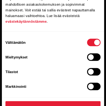
Kun klikkaat Tilaa-painiketta, suostut samalla
mahdollisen asiakaskokemuksen ja sopivimmat
vastaanottamaan sähköpostia Polarilta ja vahvistat
mainokset. Voit estää tai sallia evästeet napauttamalla
lukeneesi
tietosuojakäytäntömme.
haluamaasi vaihtoehtoa. Lue lisää evästeistä
evästekäytännöstämme
.
Tuotteet
Tietoa Polarista
Suostumuksen
Välttämätön
Kellot
Keitä olemme
valinta
Sensorit
Science
Mieltymykset
Lisävarusteet
Polar yrityksille
Työpaikat
Tilastot
Blogi
Markkinointi
Media Room
Ohjelmistojulkaisut