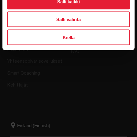
Salli kaikki
Sovellukset ja
Verkkokauppa
Salli valinta
palvelut
Kiellä
Palautuskäytäntö
Polar Flow
FAQ
Yhteensopivat sovellukset
Smart Coaching
Kehittäjät