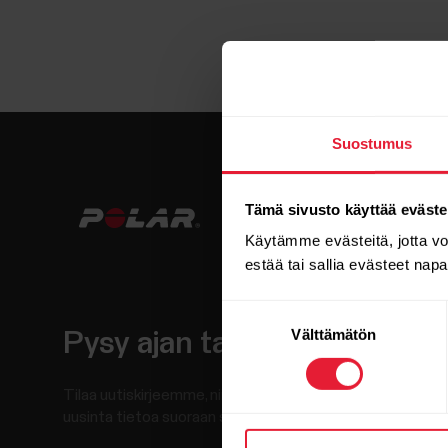
Suostumus
Tämä sivusto käyttää eväste
Käytämme evästeitä, jotta v
estää tai sallia evästeet nap
Suostumuksen
Välttämätön
valinta
Pysy ajan tasalla.
Tilaa uutiskirjeemme, niin saat
uusinta tietoa suoraan sähköpostiisi.