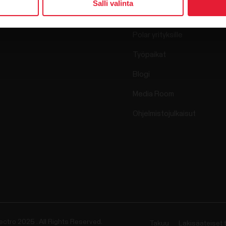
Salli valinta
Science
Lisävarusteet
Polar yrityksille
Työpaikat
Blogi
Media Room
Ohjelmistojulkaisut
ectro 2025 . All Rights Reserved.
Takuu
Lakisääteiset 