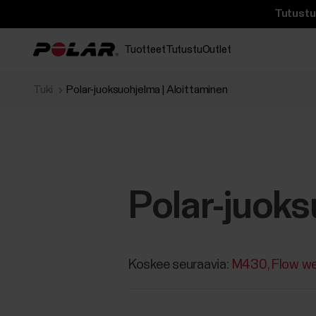
Tutustu 
Tuotteet
Tutustu
Outlet
Tuki
Polar-juoksuohjelma ‪| Aloittaminen‬‬‬
Polar-juoksu
Koskee seuraavia:
M430
Flow we