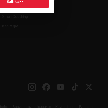
Salli kaikki
Yhteensopivat sovellukset
Smart Coaching
Kehittäjät
tiedot
Saavutettavuuslausunto
Käyttöehdot
Evästeet