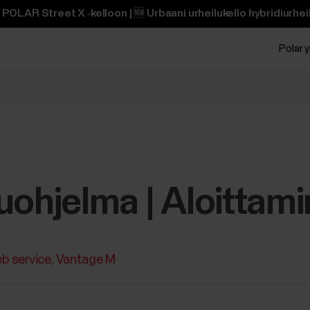
POLAR Street X ‑kelloon | 🆕 Urbaani urheilukello hybridiurheili
Polar y
ohjelma ‪| Aloittamine
b service
Vantage M