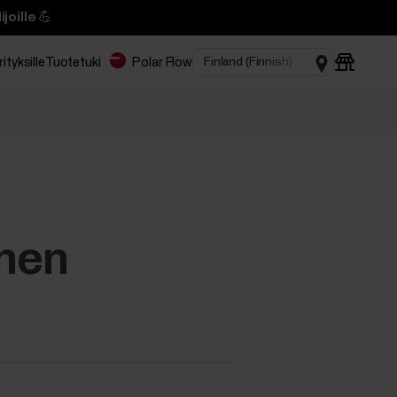
joille 💪
rityksille
Tuotetuki
Polar Flow
n‬‬‬