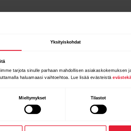
Yksityiskohdat
itä
oimme tarjota sinulle parhaan mahdollisen asiakaskokemuksen j
auttamalla haluamaasi vaihtoehtoa. Lue lisää evästeistä
evästek
Mieltymykset
Tilastot
Tuotteet
Tietoa
Polarista
Kellot
Keitä olemme
Sensorit