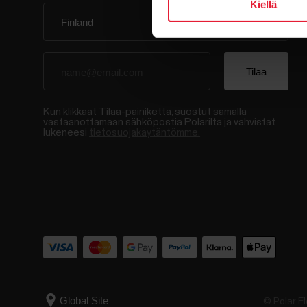
Kiellä
Kun klikkaat Tilaa-painiketta, suostut samalla
vastaanottamaan sähköpostia Polarilta ja vahvistat
lukeneesi
tietosuojakäytäntömme.
© Polar El