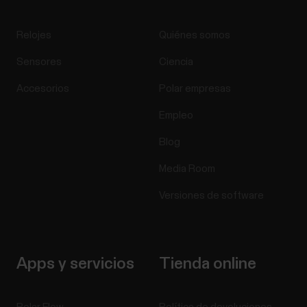
Relojes
Quiénes somos
Sensores
Ciencia
Accesorios
Polar empresas
Empleo
Blog
Media Room
Versiones de software
Apps y servicios
Tienda online