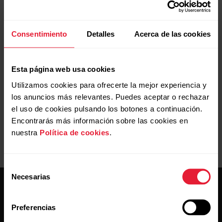
Cuando sincronices tu dispositivo Polar con
Consentimiento
Detalles
Acerca de las cookies
la app Flow, tus datos de entrenamiento
también se sincronizan automáticamente a
través de una conexión de Internet al
Esta página web usa cookies
servicio web Polar Flow.
Utilizamos cookies para ofrecerte la mejor experiencia y
los anuncios más relevantes. Puedes aceptar o rechazar
el uso de cookies pulsando los botones a continuación.
Encontrarás más información sobre las cookies en
nuestra
Política de cookies
.
Selección
Necesarias
de
consentimiento
Preferencias