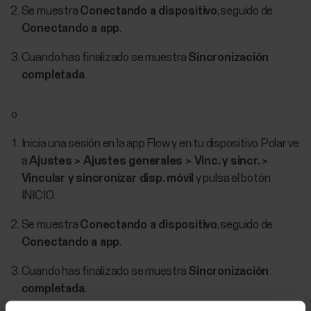
Se muestra
Conectando a dispositivo
, seguido de
Conectando a app
.
Cuando has finalizado se muestra
Sincronización
completada
.
o
Inicia una sesión en la app Flow y en tu dispositivo Polar ve
a
Ajustes > Ajustes generales > Vinc. y sincr. >
Vincular y sincronizar disp. móvil
y pulsa el botón
INICIO.
Se muestra
Conectando a dispositivo
, seguido de
Conectando a app
.
Cuando has finalizado se muestra
Sincronización
completada
.