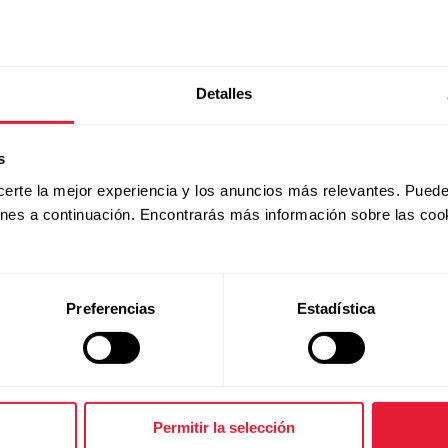
ispositivo móvil:
 app Polar Flow e inicia una sesión con tu cuenta Polar.
Detalles
stes
>
Ajustes generales
>
Vinc. y sincr.
>
Vincular y sin
s
certe la mejor experiencia y los anuncios más relevantes. Puede
stra
Confirmar desde el PIN de otro dispositivo xxxxxx
ones a continuación. Encontrarás más información sobre las coo
ivo móvil. Comienza la vinculación.
Preferencias
Estadística
Permitir la selección