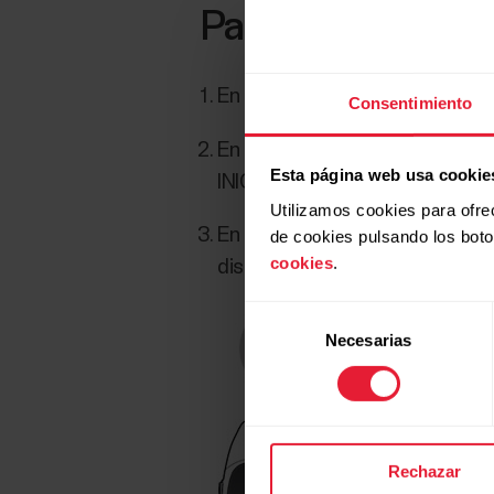
Para vincular un d
En tu dispositivo móvil, abre la
Consentimiento
En tu dispositivo Polar, ve a
Aju
Esta página web usa cookie
INICIO.
Utilizamos cookies para ofre
En tu dispositivo Polar se mue
de cookies pulsando los bot
cookies
.
dispositivo Polar en el disposit
Selección
Necesarias
de
consentimiento
Rechazar