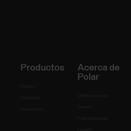
Productos
Acerca de
Polar
Relojes
Quiénes somos
Sensores
Ciencia
Accesorios
Polar empresas
Empleo