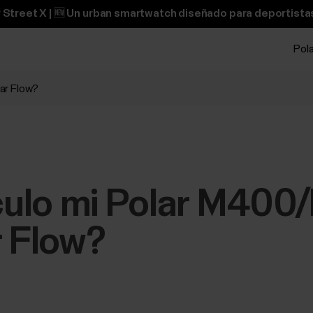
 Street X | 🆕 Un urban smartwatch diseñado para deportistas
Pol
ar Flow?
ulo mi Polar M400
r Flow?