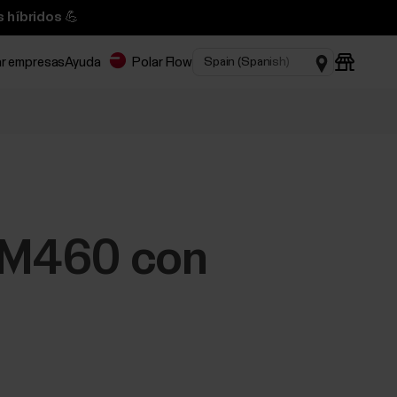
 híbridos 💪
ar empresas
Ayuda
Polar Flow
/M460 con