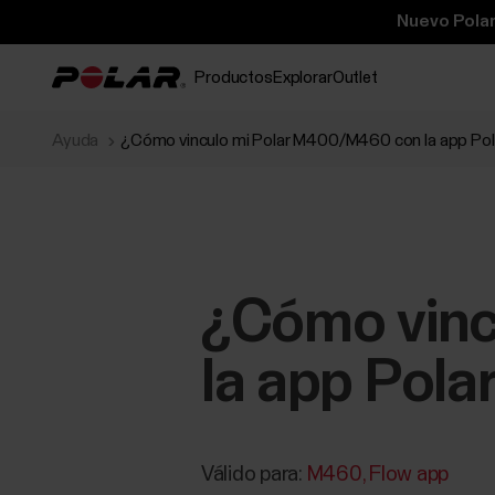
Nuevo Polar
Productos
Explorar
Outlet
Ayuda
¿Cómo vinculo mi Polar M400/M460 con la app Pol
¿Cómo vinc
la app Pola
Válido para:
M460
Flow app