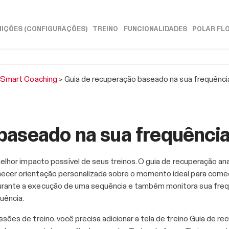
Ir para conteúdo principal
NIÇÕES (CONFIGURAÇÕES)
TREINO
FUNCIONALIDADES
POLAR FL
»
»
»
>
Smart Coaching
>
Guia de recuperação baseado na sua frequênci
baseado na sua frequência
melhor impacto possível de seus treinos. O guia de recuperação an
necer orientação personalizada sobre o momento ideal para come
urante a execução de uma sequência e também monitora sua frequ
quência.
sões de treino, você precisa adicionar a tela de treino Guia de rec