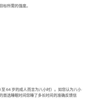
目标所需的强度。
至 64 岁的成人而言为八小时）。如您认为八小
的首选睡眠时间您睡了多长时间的准确反馈信