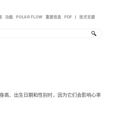
练
功能
POLAR FLOW
重要信息
PDF
|
技朮支援
»
»
»
»
身高、出生日期和性别时，因为它们会影响心率