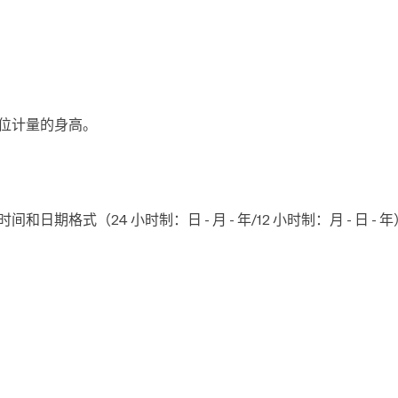
位计量的身高。
格式（24 小时制：日 - 月 - 年/12 小时制：月 - 日 - 