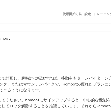
メイン コンテンツにスキップ
使用開始方法
設定
トレーニン
»
»
omoot
部分まで計画し、腕時計に転送すれば、移動中もターンバイター
ング、またはマウンテンバイクで、Komootの優れたプラン
できるようになります。
成してください。Komootにサインアップすると、中心的な機
てロック解除することを推奨しています。それからkomootをPol