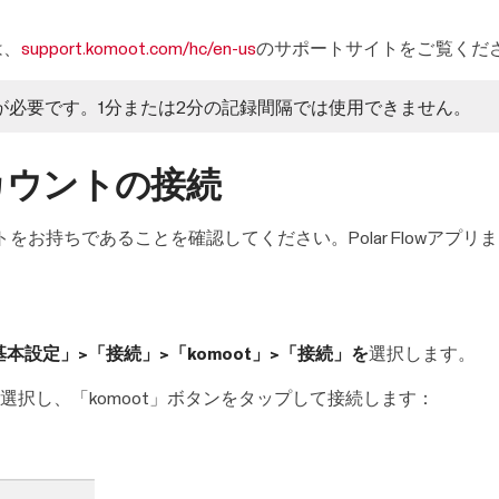
は、
support.komoot.com/hc/en-us
のサポートサイトをご覧くだ
録間隔が必要です。1分または2分の記録間隔では使用できません。
owアカウントの接続
ントをお持ちであることを確認してください。Polar FlowアプリまたはP
基本設定」>「接続」>「komoot」>「接続」を
選択します。
選択し、「komoot」ボタンをタップして接続します：