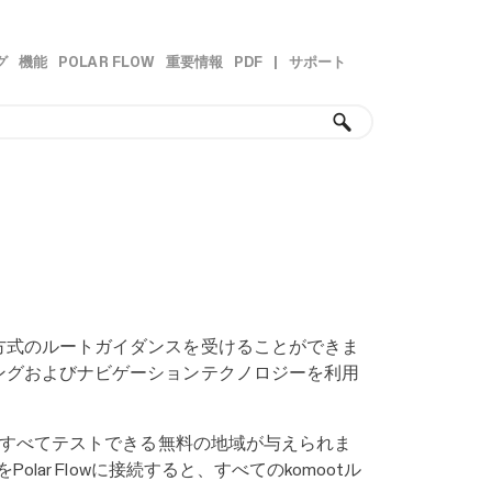
グ
機能
POLAR FLOW
重要情報
PDF
|
サポート
»
»
»
»
ン方式のルートガイダンスを受けることができま
ニングおよびナビゲーションテクノロジーを利用
能をすべてテストできる無料の地域が与えられま
ar Flowに接続すると、すべてのkomootル