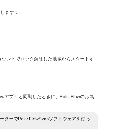
クします：
ootアカウントでロック解除した地域からスタートす
wアプリと同期したときに、Polar Flowのお気
でPolar FlowSyncソフトウェアを使っ