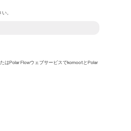
さい。
olar FlowウェブサービスでkomootとPolar