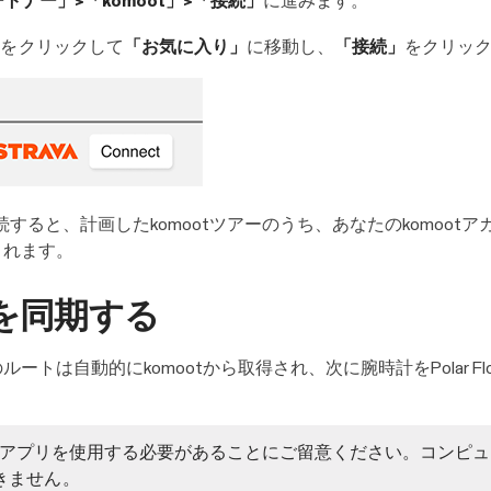
ートナー」>「komoot」>「接続」
に進みます。
をクリックして
「お気に入り」
に移動し、
「接続」
をクリッ
ントを接続すると、計画したkomootツアーのうち、あなたのkom
期されます。
トを同期する
トは自動的にkomootから取得され、次に腕時計をPolar Flo
lowアプリを使用する必要があることにご留意ください。コンピューター
きません。