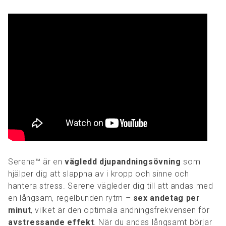
​​Serene™ är en
vägledd djupandningsövning
som
hjälper dig att slappna av i kropp och sinne och
hantera stress. Serene vägleder dig till att andas med
en långsam, regelbunden rytm –
sex andetag per
minut
, vilket är den optimala andningsfrekvensen för
avstressande effekt
. När du andas långsamt börjar