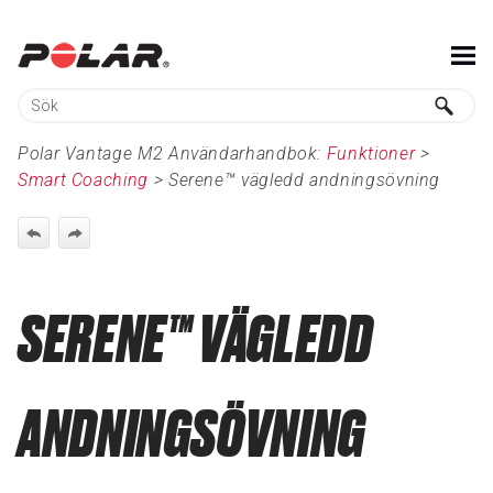
Hoppa över till huvudinnehåll
Polar Vantage M2 Användarhandbok:
Funktioner
>
Smart Coaching
>
Serene™ vägledd andningsövning
SERENE™ VÄGLEDD
ANDNINGSÖVNING