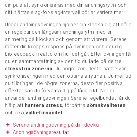
din puls att synkroniseras med din andningsrytm och
ditt hjärtas slag-för-slag-intervall börjar variera mer.
Under andningsövningen hjälper din klocka dig att hålla
en regelbunden långsam andningsrytm med en
animering på klockan och genom att vibrera. Serene
mäter din kropps respons på övningen och ger dig
biofeedback i realtid om hur det går. Efter övningen får
du en sammanfattning av den tid du lade på de tre
stressfria zonerna
. Ju högre zon, desto bättre var
synkroniseringen med den optimala rytmen. Ju mer tid
du tillbringar i de högre zonerna, desto fler positiva
effekter kan du förvänta dig på lång sikt. När du
använder andningsövningen Serene regelbundet får du
hjälp att
hantera stress
, förbättra
sömnkvaliteten
och öka
välbefinnandet
.
Serene andningsövning på din klocka
Andningsövningsresultat