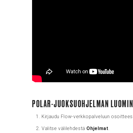
POLAR-JUOKSUOHJELMAN LUOMI
Kirjaudu Flow-verkkopalveluun osoittee
Valitse välilehdestä
Ohjelmat
.