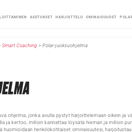
Siirry pääsisältöön
LOITTAMINEN
ASETUKSET
HARJOITTELU
OMINAISUUDET
POLA
»
»
»
»
>
Smart Coaching
>
Polar-juoksuohjelma
JELMA
a ohjelma, jonka avulla pystyt harjoittelemaan oikein ja vä
a ja kertoo, milloin kannattaa löysätä hieman ja milloin pu
sä huomioidaan henkilökohtaiset ominaisuutesi, harjoitustau