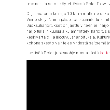
ilmainen, ja se on käytettävissä Polar Flow
Ohjelmia on 5 km:n ja 10 km:n matkalle sekä
Viimeistely. Nämä jaksot on suunniteltu kehit
Juoksuharjoitukset on jaettu viiteen eri harjoi
harjoituksiin kuuluu alkulämmittely, harjoitus
keskivartalo- ja liikkuvuusharjoituksia. Kuhunk
kokonaiskesto vaihtelee yhdestä seitsemään
Lue lisää Polar-juoksuohjelmasta tästä
katt