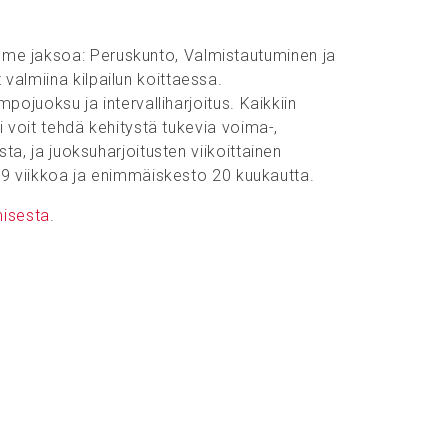
olme jaksoa: Peruskunto, Valmistautuminen ja
valmiina kilpailun koittaessa.
mpojuoksu ja intervalliharjoitus. Kaikkiin
si voit tehdä kehitystä tukevia voima-,
ta, ja juoksuharjoitusten viikoittainen
9 viikkoa ja enimmäiskesto 20 kuukautta.
misesta
.