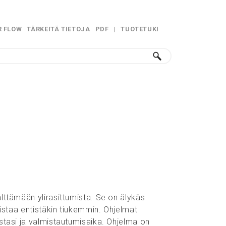
R FLOW
TÄRKEITÄ TIETOJA
PDF
|
TUOTETUKI
»
»
lttämään ylirasittumista. Se on älykäs
ristaa entistäkin tiukemmin. Ohjelmat
stasi ja valmistautumisaika. Ohjelma on