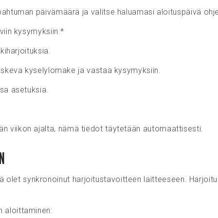
pahtuman päivämäärä ja valitse haluamasi aloituspäivä ohje
viin kysymyksiin.*
kiharjoituksia.
koskeva kyselylomake ja vastaa kysymyksiin.
sa asetuksia.
jän viikon ajalta, nämä tiedot täytetään automaattisesti.
N
ä olet synkronoinut harjoitustavoitteen laitteeseen. Harjoit
n aloittaminen: