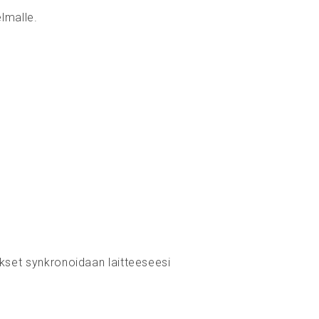
lmalle.
ukset synkronoidaan laitteeseesi