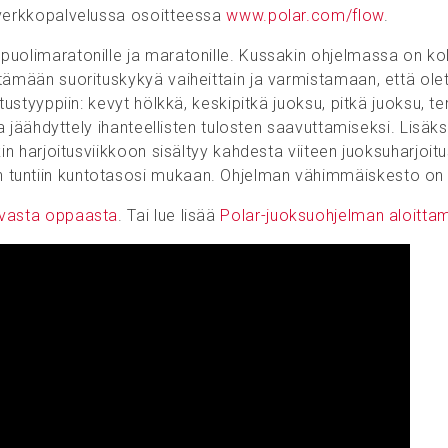
 -verkkopalvelussa osoitteessa
www.polar.com/flow
.
 puolimaratonille ja maratonille. Kussakin ohjelmassa on k
tämään suorituskykyä vaiheittain ja varmistamaan, että olet 
tustyyppiin: kevyt hölkkä, keskipitkä juoksu, pitkä juoksu, te
 ja jäähdyttely ihanteellisten tulosten saavuttamiseksi. Lisäk
in harjoitusviikkoon sisältyy kahdesta viiteen juoksuharjoitus
 tuntiin kuntotasosi mukaan. Ohjelman vähimmäiskesto on 
avasta oppaasta
. Tai lue lisää
Polar-juoksuohjelman aloitta