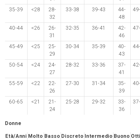
35-39
<28
28-
33-38
39-43
44-
49
32
48
40-44
<26
26-
32-35
36-41
42-
47
31
46
45-49
<25
25-
30-34
35-39
40-
44
29
43
50-54
<24
24-
28-32
33-36
37-
42
27
41
55-59
<22
22-
27-30
31-34
35-
40
26
39
60-65
<21
21-
25-28
29-32
33-
37
24
36
Donne
Età/Anni
Molto
Basso
Discreto
Intermedio
Buono
Ott