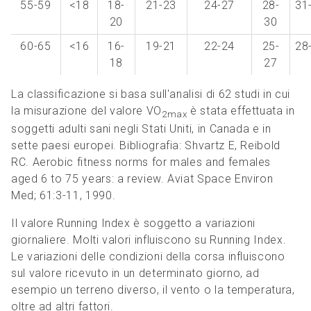
55-59
<18
18-
21-23
24-27
28-
31
20
30
60-65
<16
16-
19-21
22-24
25-
28
18
27
La classificazione si basa sull'analisi di 62 studi in cui
la misurazione del valore VO
è stata effettuata in
2max
soggetti adulti sani negli Stati Uniti, in Canada e in
sette paesi europei. Bibliografia: Shvartz E, Reibold
RC. Aerobic fitness norms for males and females
aged 6 to 75 years: a review. Aviat Space Environ
Med; 61:3-11, 1990.
Il valore Running Index è soggetto a variazioni
giornaliere. Molti valori influiscono su Running Index.
Le variazioni delle condizioni della corsa influiscono
sul valore ricevuto in un determinato giorno, ad
esempio un terreno diverso, il vento o la temperatura,
oltre ad altri fattori.