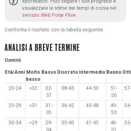
sportwatch. Puoi seguire i tuoi progressi e
visualizzare le stime dei tempi di corsa nel
servizio Web Polar Flow
.
Confronta il risultato con la tabella seguente.
ANALISI A BREVE TERMINE
Uomini
Età/Anni
Molto
Basso
Discreto
Intermedio
Buono
Ott
basso
20-24
<32
32-
38-43
44-50
51-
57
37
56
25-29
<31
31-
36-42
43-48
49-
54
35
53
30-34
<29
29-
35-40
41-45
46-
52
34
51