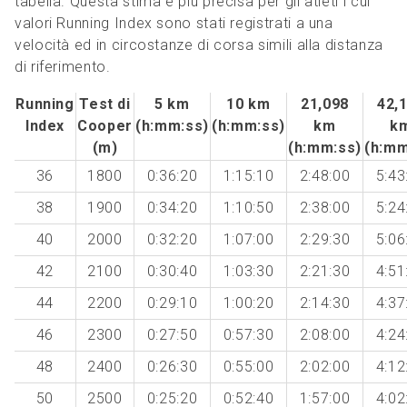
tabella. Questa stima è più precisa per gli atleti i cui
valori Running Index sono stati registrati a una
velocità ed in circostanze di corsa simili alla distanza
di riferimento.
Running
Test di
5 km
10 km
21,098
42,
Index
Cooper
(h:mm:ss)
(h:mm:ss)
km
k
(m)
(h:mm:ss)
(h:mm
36
1800
0:36:20
1:15:10
2:48:00
5:43
38
1900
0:34:20
1:10:50
2:38:00
5:24
40
2000
0:32:20
1:07:00
2:29:30
5:06
42
2100
0:30:40
1:03:30
2:21:30
4:51
44
2200
0:29:10
1:00:20
2:14:30
4:37
46
2300
0:27:50
0:57:30
2:08:00
4:24
48
2400
0:26:30
0:55:00
2:02:00
4:12
50
2500
0:25:20
0:52:40
1:57:00
4:02