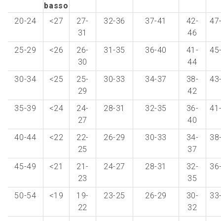
basso
20-24
<27
27-
32-36
37-41
42-
47
31
46
25-29
<26
26-
31-35
36-40
41-
45
30
44
30-34
<25
25-
30-33
34-37
38-
43
29
42
35-39
<24
24-
28-31
32-35
36-
41
27
40
40-44
<22
22-
26-29
30-33
34-
38
25
37
45-49
<21
21-
24-27
28-31
32-
36
23
35
50-54
<19
19-
23-25
26-29
30-
33
22
32