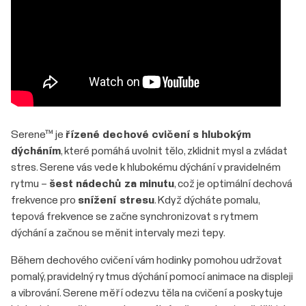
​​Serene™ je
řízené dechové cvičení s hlubokým
dýcháním
, které pomáhá uvolnit tělo, zklidnit mysl a zvládat
stres. Serene vás vede k hlubokému dýchání v pravidelném
rytmu –
šest nádechů za minutu
, což je optimální dechová
frekvence pro
snížení stresu
. Když dýcháte pomalu,
tepová frekvence se začne synchronizovat s rytmem
dýchání a začnou se měnit intervaly mezi tepy.
Během dechového cvičení vám hodinky pomohou udržovat
pomalý, pravidelný rytmus dýchání pomocí animace na displeji
a vibrování. Serene měří odezvu těla na cvičení a poskytuje