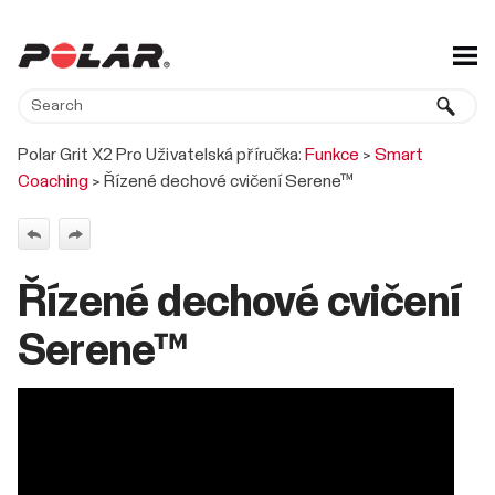
Skip To Main Content
Polar Grit X2 Pro Uživatelská příručka:
Funkce
>
Smart
Coaching
>
Řízené dechové cvičení Serene™
Řízené dechové cvičení
Serene™