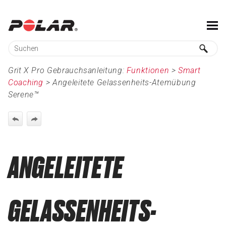
Zu Hauptinhalt springen
Grit X Pro Gebrauchsanleitung:
Funktionen
>
Smart
Coaching
>
Angeleitete Gelassenheits-Atemübung
Serene™
ANGELEITETE
GELASSENHEITS-