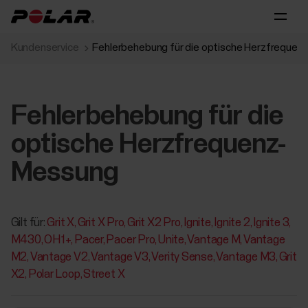
Kundenservice
Fehlerbehebung für die optische Herzfreque
Fehlerbehebung für die
optische Herzfrequenz-
Messung
Gilt für:
Grit X
Grit X Pro
Grit X2 Pro
Ignite
Ignite 2
Ignite 3
M430
OH1+
Pacer
Pacer Pro
Unite
Vantage M
Vantage
M2
Vantage V2
Vantage V3
Verity Sense
Vantage M3
Grit
X2
Polar Loop
Street X