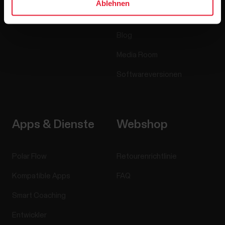
Ablehnen
Jobs
Blog
Media Room
Softwareversionen
Apps & Dienste
Webshop
Polar Flow
Retourenrichtlinie
Kompatible Apps
FAQ
Smart Coaching
Entwickler