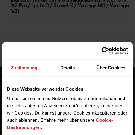
Indikator für die OHR-Signalqualität (Grit X2 / Grit
X2 Pro / Ignite 3 / Street X / Vantage M3 / Vantage
V3)
Zustimmung
Details
Über Cookies
Diese Webseite verwendet Cookies
Um dir ein optimales Nutzererlebnis zu ermöglichen und
die relevantesten Anzeigen zu präsentieren, verwenden
Bleibe auf dem Laufenden.
wir Cookies. Du kannst unsere Cookies akzeptieren oder
auch ablehnen. Erfahre mehr über unsere
Cookie-
Bestimmungen
.
Abonniere unseren vierzehntägigen Newsletter, um