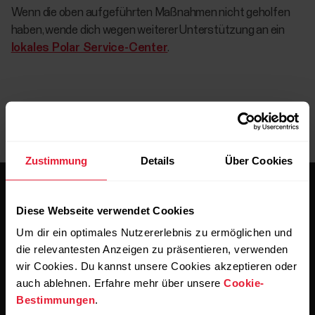
Wenn die oben aufgeführten Maßnahmen nicht geholfen
haben, wende dich wegen weiterer Unterstützung an ein
lokales Polar Service-Center
.
Zustimmung
Details
Über Cookies
Diese Webseite verwendet Cookies
Um dir ein optimales Nutzererlebnis zu ermöglichen und
die relevantesten Anzeigen zu präsentieren, verwenden
wir Cookies. Du kannst unsere Cookies akzeptieren oder
Bleibe auf dem Laufenden.
auch ablehnen. Erfahre mehr über unsere
Cookie-
Bestimmungen
.
Abonniere unseren vierzehntägigen Newsletter, um