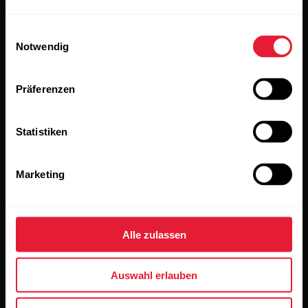
alle Updates direkt in deinen Posteingang zu erhalten.
Einwilligungsauswahl
Notwendig
Präferenzen
Statistiken
Wenn du auf „Abonnieren“ klickst, erklärst du dich damit
einverstanden, E-Mails von Polar zu erhalten und bestätigst,
dass du unseren
Datenschutzhinweis gelesen hast.
Marketing
Produkte
Über Polar
Alle zulassen
Uhren
Wer wir sind
Auswahl erlauben
Sensoren
Science