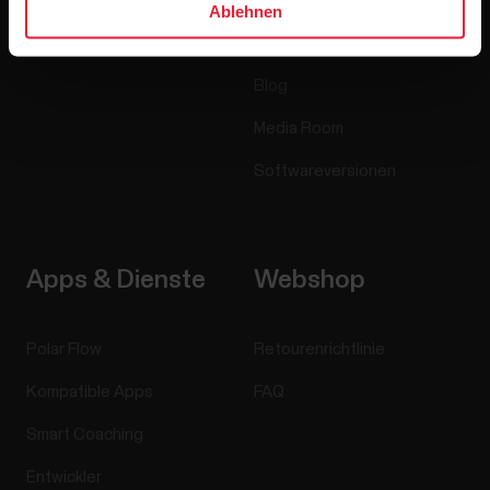
Accessoires
Polar for Business
Ablehnen
Jobs
Blog
Media Room
Softwareversionen
Apps & Dienste
Webshop
Polar Flow
Retourenrichtlinie
Kompatible Apps
FAQ
Smart Coaching
Entwickler