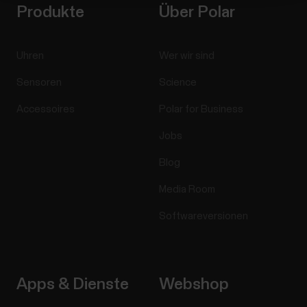
Produkte
Über Polar
Uhren
Wer wir sind
Sensoren
Science
Accessoires
Polar for Business
Jobs
Blog
Media Room
Softwareversionen
Apps & Dienste
Webshop