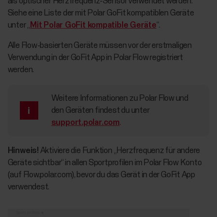
als optischer Herzfrequenz-Sensor verwendet werden.
Siehe eine Liste der mit Polar GoFit kompatiblen Geräte
unter „
Mit Polar GoFit kompatible Geräte
“.
Alle Flow-basierten Geräte müssen vor der erstmaligen
Verwendung in der GoFit App in Polar Flow registriert
werden.
Weitere Informationen zu Polar Flow und
den Geräten findest du unter
support.polar.com
.
Hinweis!
Aktiviere die Funktion „Herzfrequenz für andere
Geräte sichtbar“ in allen Sportprofilen im Polar Flow Konto
(auf Flow.polar.com), bevor du das Gerät in der GoFit App
verwendest.