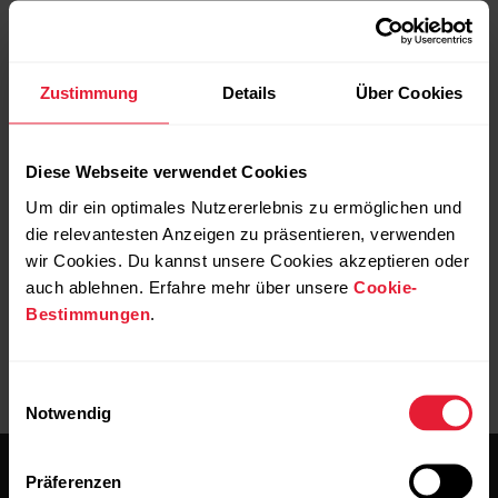
registrieren.
Zustimmung
Details
Über Cookies
Wenn Schüler*innen über ein eigenes Flow-
basiertes Gerät verfügen, kann das Gerät
als eigenes Gerät im Polar GoFit Webservice
Diese Webseite verwendet Cookies
registriert werden. Siehe Hinweistext
Um dir ein optimales Nutzererlebnis zu ermöglichen und
„Können Schüler*innen ihre eigenen Geräte
die relevantesten Anzeigen zu präsentieren, verwenden
verwenden".
wir Cookies. Du kannst unsere Cookies akzeptieren oder
auch ablehnen. Erfahre mehr über unsere
Cookie-
Bestimmungen
.
Einwilligungsauswahl
Notwendig
Präferenzen