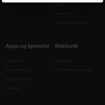
Blog
Media Room
Softwareopdateringer
Apps og tjenester
Webbutik
Polar Flow
Returpolitik
Kompatible apps
Ofte stillede spørgsmål
Smart Coaching
Udviklere